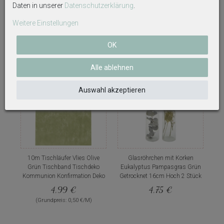
Deko 10cm
Weihnachtsfenster
Daten in unserer
Daten­schutz­erklärung
.
5,09 €
23,99 €
Weitere Einstellungen
OK
Alle ablehnen
Auswahl akzeptieren
10m Tischläufer Vlies Olive
Glasröhrchen mit Korken
Grün Tischband Tischdeko
Eukalyptus Pampasgras Grün
Kommunion Konfirmation Deko
Getrocknet 16cm Hoch 2 Stück
4,99 €
4,75 €
(Grundpreis: 0,50 €/M)