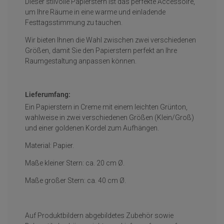
Dieser stilvolle Papierstern ist das perfekte Accessoire,
um Ihre Räume in eine warme und einladende
Festtagsstimmung zu tauchen.
Wir bieten Ihnen die Wahl zwischen zwei verschiedenen
Größen, damit Sie den Papierstern perfekt an Ihre
Raumgestaltung anpassen können.
Lieferumfang:
Ein Papierstern in Creme mit einem leichten Grünton,
wahlweise in zwei verschiedenen Größen (Klein/Groß)
und einer goldenen Kordel zum Aufhängen.
Material: Papier.
Maße kleiner Stern: ca. 20 cm Ø.
Maße großer Stern: ca. 40 cm Ø.
Auf Produktbildern abgebildetes Zubehör sowie