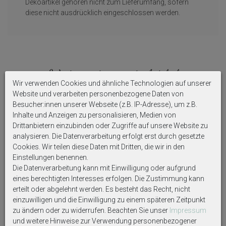
Dekoartikel gehören nicht zum Lieferumfang, sofern
diese nicht ausdrücklich eingeschlossen werden.
Weitere interessante Artikel
Wir verwenden Cookies und ähnliche Technologien auf unserer
Website und verarbeiten personenbezogene Daten von
Besucher:innen unserer Webseite (z.B. IP-Adresse), um z.B.
Inhalte und Anzeigen zu personalisieren, Medien von
Drittanbietern einzubinden oder Zugriffe auf unsere Website zu
analysieren. Die Datenverarbeitung erfolgt erst durch gesetzte
Cookies. Wir teilen diese Daten mit Dritten, die wir in den
Einstellungen benennen.
Die Datenverarbeitung kann mit Einwilligung oder aufgrund
eines berechtigten Interesses erfolgen. Die Zustimmung kann
erteilt oder abgelehnt werden. Es besteht das Recht, nicht
Christbaumschmuck Glas
Geschenkrahmen Holz
einzuwilligen und die Einwilligung zu einem späteren Zeitpunkt
Weinglas Weißwein Transparent
Bilderrahmen Deko Diorama
zu ändern oder zu widerrufen. Beachten Sie unser
Impressum
Anhänger Geschenk
Weihnachten Geldgeschenk
Weihnachten Weihnachtsbaum
Gutschein mit LED Katze
und weitere Hinweise zur Verwendung personenbezogener