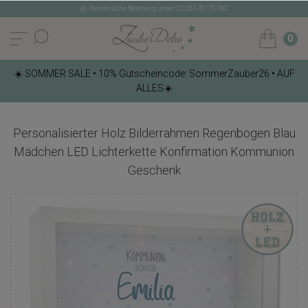
Persönliche Beratung unter: 02261-8175180
0
☀️ SOMMER SALE • 10% Gutscheincode: SommerZauber26 • AUF
ALLES☀️
Personalisierter Holz Bilderrahmen Regenbogen Blau
Mädchen LED Lichterkette Konfirmation Kommunion
Geschenk