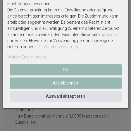
Sie können Altbatterien, die wir als Neubatterien im
Einstellungen benennen.
Sortiment führen oder geführt haben, unentgeltlich an
Die Datenverarbeitung kann mit Einwilligung oder aufgrund
unserem Versandlager:
eines berechtigten Interesses erfolgen. Die Zustimmung kann
erteilt oder abgelehnt werden. Es besteht das Recht, nicht
ZauberDeko
einzuwilligen und die Einwilligung zu einem späteren Zeitpunkt
Kai Obermüller
zu ändern oder zu widerrufen. Beachten Sie unser
Impressum
Becketalstr. 3-5
und weitere Hinweise zur Verwendung personenbezogener
DE-51643 Gummersbach
Daten in unserer
Daten­schutz­erklärung
.
zurückgeben oder in Sammelboxen im Handel und bei
Weitere Einstellungen
kommunalen Sammelstellen.
Nachfolgend sind Symbole und Abkürzungen erläutert:
OK
Das Symbol der durchgekreuzten Mülltonne bedeutet,
Alle ablehnen
dass die Batterie nicht in den Hausmüll gegeben werden
darf.
Auswahl akzeptieren
Pb = Batterie enthält mehr als 0,004 Masseprozent Blei
Cd = Batterie enthält mehr als 0,002 Masseprozent
Cadmium
Hg = Batterie enthält mehr als 0,0005 Masseprozent
Quecksilber.