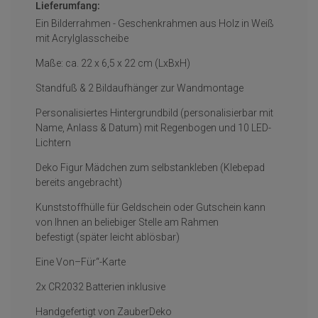
Lieferumfang:
Ein Bilderrahmen - Geschenkrahmen aus Holz in Weiß
mit Acrylglasscheibe
Maße: ca. 22 x 6,5 x 22 cm (LxBxH)
Standfuß & 2 Bildaufhänger zur Wandmontage
Personalisiertes Hintergrundbild (personalisierbar mit
Name, Anlass & Datum) mit Regenbogen und 10 LED-
Lichtern
Deko Figur Mädchen zum selbstankleben (Klebepad
bereits angebracht)
Kunststoffhülle für Geldschein oder Gutschein kann
von Ihnen an beliebiger Stelle am Rahmen
befestigt (später leicht ablösbar)
Eine Von–Für“-Karte
2x CR2032 Batterien inklusive
Handgefertigt von ZauberDeko