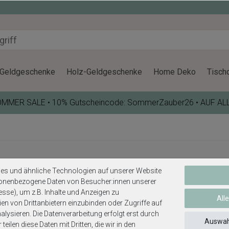
Geldgeschenke
Holz-Geldgeschenke
Home Deko
Tisch
OMMER SALE • 10% Gutscheincode: SommerZauber26 • AUF AL
es und ähnliche Technologien auf unserer Website
sonenbezogene Daten von Besucher:innen unserer
esse), um z.B. Inhalte und Anzeigen zu
All
en von Drittanbietern einzubinden oder Zugriffe auf
lysieren. Die Datenverarbeitung erfolgt erst durch
hes
Service
Auswah
teilen diese Daten mit Dritten, die wir in den