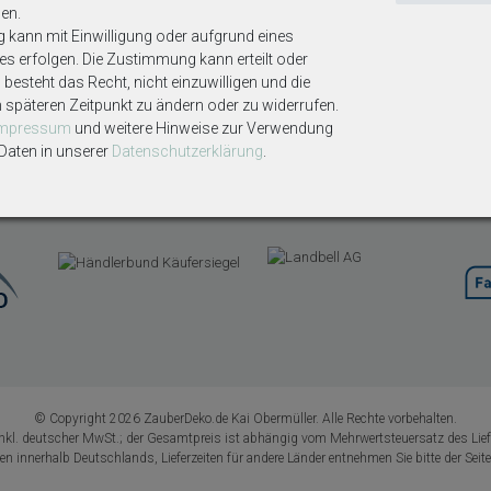
en.
Kontaktformular
g kann mit Einwilligung oder aufgrund eines
echt
Instagram
ses erfolgen. Die Zustimmung kann erteilt oder
derrufen
Pinterest
besteht das Recht, nicht einzuwilligen und die
tzerklärung
Facebook
m späteren Zeitpunkt zu ändern oder zu widerrufen.
m
Impressum
und weitere Hinweise zur Verwendung
Entsorgung
aten in unserer
Daten­schutz­erklärung
.
eiheitserklärung
n
© Copyright 2026 ZauberDeko.de Kai Obermüller. Alle Rechte vorbehalten.
 inkl. deutscher MwSt.; der Gesamtpreis ist abhängig vom Mehrwertsteuersatz des Lief
ngen innerhalb Deutschlands, Lieferzeiten für andere Länder entnehmen Sie bitte der Seit