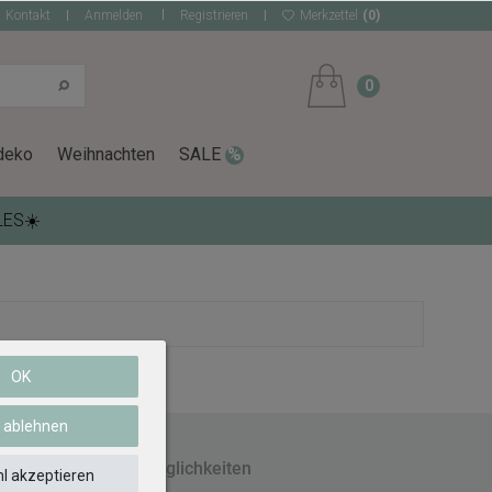
Kontakt
Anmelden
Registrieren
Merkzettel
(0)
0
deko
Weihnachten
SALE
LES☀️
OK
e ablehnen
Zahlungsmöglichkeiten
l akzeptieren