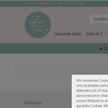
Persönliche Beratung unter: 02261-8175180
Saisonale Deko
Deko A-Z
☀️ S
Wir verwenden Cooki
und verarbeiten per
Webseite (z.B. IP-Adr
personalisieren, Medi
unsere Website zu ana
Einkaufen
Rechtlic
gesetzte Cookies. Wir 