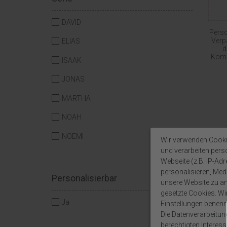
DAVID
Perso
Verp
ELIAS
d
Komm
ISAAK
JONAS
MARTHA
NOAH
NOEMI
Wir verwenden Cooki
und verarbeiten per
Webseite (z.B. IP-Adr
personalisieren, Medi
Personalisierbar
unsere Website zu ana
gesetzte Cookies. Wir 
Ja
Einstellungen benenn
Die Datenverarbeitun
berechtigten Interes