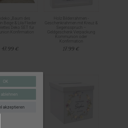
hdeko „Baum des
Holz Bilderrahmen -
n Beige & Lila Flieder
Geschenkrahmen mit Kreuz &
ettes Deko SET für
Segensspruch –
ion Konfirmation
Geldgeschenk Verpackung
Kommunion oder
Konfirmation
47,99 €
17,99 €
OK
e ablehnen
l akzeptieren