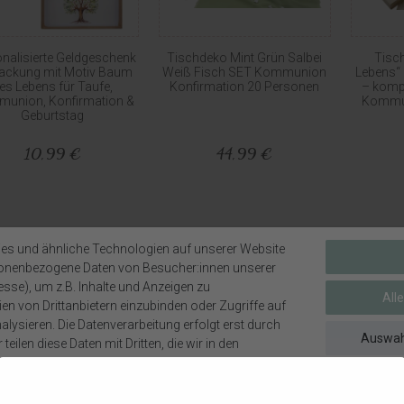
nalisierte Geldgeschenk
Tischdeko Mint Grün Salbei
Tisc
ackung mit Motiv Baum
Weiß Fisch SET Kommunion
Lebens“ i
es Lebens für Taufe,
Konfirmation 20 Personen
– kompl
union, Konfirmation &
Kommun
Geburtstag
10,99 €
44,99 €
es und ähnliche Technologien auf unserer Website
sonenbezogene Daten von Besucher:innen unserer
esse), um z.B. Inhalte und Anzeigen zu
All
en von Drittanbietern einzubinden oder Zugriffe auf
lysieren. Die Datenverarbeitung erfolgt erst durch
Auswah
teilen diese Daten mit Dritten, die wir in den
en.
g kann mit Einwilligung oder aufgrund eines
ses erfolgen. Die Zustimmung kann erteilt oder