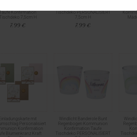
Banderole Kreuz &
Eukalyptus Fisch Silber
Bild
menkranz - Kommunion
Kommunion Konfirmation
Geldg
Taufe Konfirmation
Tischdeko PERSONALISIERT
Kommun
Tischdeko 7,5cm H
7,5cm H
Mädc
7,99 €
7,99 €
Einladungskarte mit
Windlicht Banderole Bunt
Windli
umschlag Personalisiert
Regenbogen Kommunion
Regen
munion Konfirmation
Konfirmation Taufe
Kon
ufe Blumenkranz Kraft
Tischdeko PERSONALISIERT
Tischde