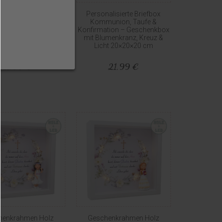
schenk Verpackung
Personalisierte Briefbox
lisiertes Geschenk
Kommunion, Taufe &
x Kommunion
Konfirmation – Geschenkbox
mation Weiß Blumen
mit Blumenkranz, Kreuz &
Kranz Kreuz
Licht 20×20×20 cm
11,99 €
21,99 €
henkrahmen Holz
Geschenkrahmen Holz