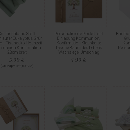
3m Tischband Stoff
Personalisierte Pocketfold
Briefb
hläufer Eukalyptus Grün
Einladung Kommunion,
Gr
ei - Tischdeko Hochzeit
Konfirmation Klappkarte
Kon
munion Konfirmation
Tasche Baum des Lebens
Person
28cm breit
Wachsiegel Umschlag
5,99 €
4,99 €
(Grundpreis: 2,00 €/M)