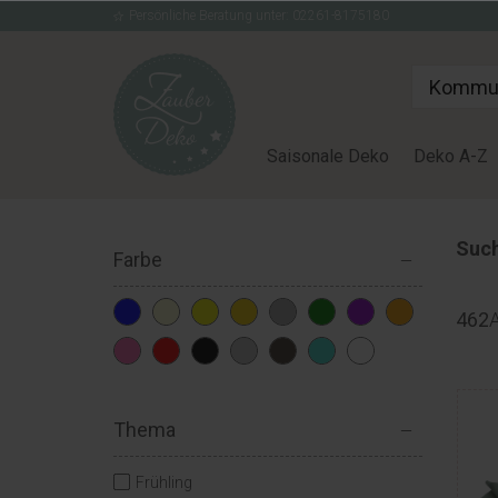
Persönliche Beratung unter: 02261-8175180
Saisonale Deko
Deko A-Z
Such
Farbe
462
A
Thema
Frühling