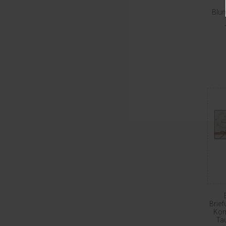
Blu
Brief
Kom
Ta