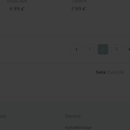
Rosa Olive
7,5cm H
4,99 €
7,99 €
1
2
3
Seite:
2 von 24
hes
Service
Kontaktformular