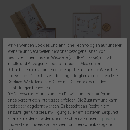
Wir verwenden Cookies und ähnliche Technologien auf unserer
Website und verarbeiten personenbezogene Daten von
Besucher:innen unserer Webseite (z.B. IP-Adresse), um z.B.
Geldgeschenk Kraft
Einladungskarte mit
Inhalte und Anzeigen zu personalisieren, Medien von
Verpackung Personalisiertes
Briefumschlag Personalisiert
Drittanbietern einzubinden oder Zugriffe auf unsere Website zu
Geschenk Geburt Taufe Hase
Taufe Geburt Hase Kraft Rosa
analysieren. Die Datenverarbeitung erfolgt erst durch gesetzte
Bär
Altrosa Olive
Cookies. Wir teilen diese Daten mit Dritten, die wir in den
10,99 €
3,89 €
Einstellungen benennen.
Die Datenverarbeitung kann mit Einwilligung oder aufgrund
eines berechtigten Interesses erfolgen. Die Zustimmung kann
erteilt oder abgelehnt werden. Es besteht das Recht, nicht
einzuwilligen und die Einwilligung zu einem späteren Zeitpunkt
zu ändern oder zu widerrufen. Beachten Sie unser
Impressum
und weitere Hinweise zur Verwendung personenbezogener