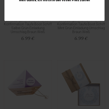
Nein danke, ich möchte den vollen Preis zahlen
Einladungskarte Kommunion
Einladungskarte Kommunion
Konfirmation Taufe Boot Schiff
Konfirmation Taufe Boot Schiff
Salbei Grün Einladung
Mint Grün Einladung Umschlag
Umschlag Braun Weiß
Braun Weiß
6,99 €
6,99 €