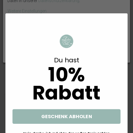
Daten in unserer
Daten­schutz­erklärung
.
Weitere Einstellungen
OK
Alle ablehnen
Briefbox Kartenbox Hase Korb
Briefbox Eukalyptus Fisch Gold
Taufe Baby Deko
Kommunion Konfirmation
Auswahl akzeptieren
Personalisiertes Geschenk
Taufe Personalisiert Kartenbox
Du hast
Geburt 20x20cm
10%
19,99 €
20,99 €
Rabatt
GESCHENK ABHOLEN