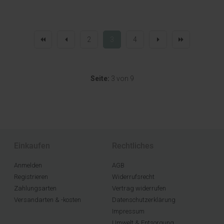
2
3
4
Seite:
3 von 9
Einkaufen
Rechtliches
Anmelden
AGB
Registrieren
Widerrufsrecht
Zahlungsarten
Vertrag widerrufen
Versandarten & -kosten
Datenschutzerklärung
Impressum
Umwelt & Entsorgung