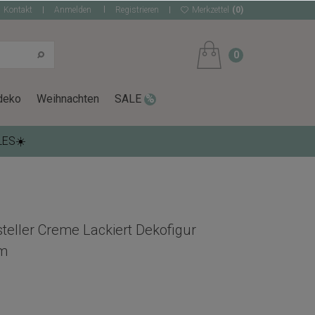
Kontakt
Anmelden
Registrieren
Merkzettel
(0)
0
deko
Weihnachten
SALE
LES☀️
teller Creme Lackiert Dekofigur
cm