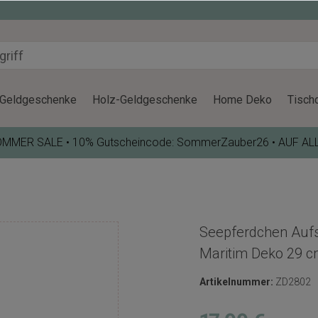
Geldgeschenke
Holz-Geldgeschenke
Home Deko
Tisch
OMMER SALE • 10% Gutscheincode: SommerZauber26 • AUF AL
Seepferdchen Aufs
Maritim Deko 29 
Artikelnummer:
ZD2802