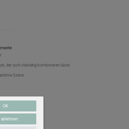
erseite
r.
 der sich vielseitig kombinieren lässt.
aritime Szene.
OK
e ablehnen