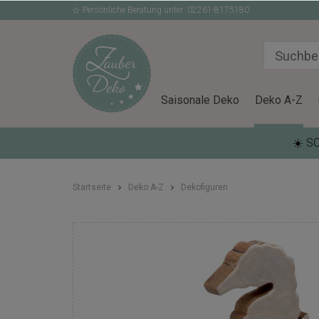
Persönliche Beratung unter: 02261-8175180
Saisonale Deko
Deko A-Z
☀️ S
Startseite
Deko A-Z
Dekofiguren