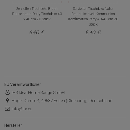
Servietten Tischdeko Braun
Servietten Tischdeko Natur
Dunkelbraun Party Tischdeko 40
Braun Hochzeit Kommunion
x 40 cm 20 Stück
Konfirmation Party 40x40 cm 20
Stück
6,40 €
6,40 €
EU Verantwortlicher
IHR Ideal Home Range GmbH
Höger Damm 4, 49632 Essen (Oldenburg), Deutschland
info@ihr.eu
Hersteller