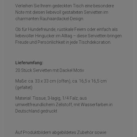
Verleihen Sie Ihrem gedeckten Tisch eine besondere
Note mit diesen liebevoll gestalteten Servietten im
charmanten Rauhaardackel-Design.
Ob für Hundefreunde, rustikale Feiern oder einfach als
liebevoller Hingucker im Alltag – diese Servietten bringen
Freude und Persönlichkeit in jede Tischdekoration.
Lieferumfang:
20 Stück Servietten mit Dackel Motiv
Maße: ca. 33 x 33 cm (offen), ca. 16,5 x 16,5 cm
(gefaltet)
Material: Tissue, 3-lagig, 1/4 Falz, aus
umweltfreundlichem Zellstoff, mit Wasserfarben in
Deutschland gedruckt
Auf Produktbildern abgebildetes Zubehör sowie