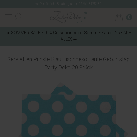
Persönliche Beratung unter: 02261-8175180
0
☀️ SOMMER SALE • 10% Gutscheincode: SommerZauber26 • AUF
ALLES☀️
Servietten Punkte Blau Tischdeko Taufe Geburtstag
Party Deko 20 Stück