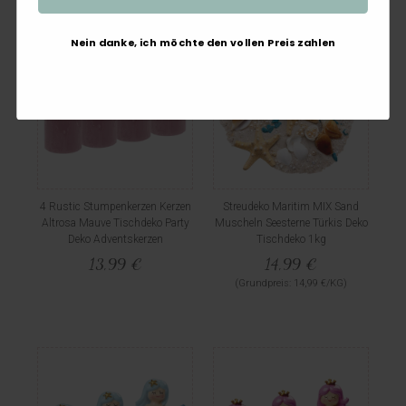
Nein danke, ich möchte den vollen Preis zahlen
4 Rustic Stumpenkerzen Kerzen
Streudeko Maritim MIX Sand
Altrosa Mauve Tischdeko Party
Muscheln Seesterne Türkis Deko
Deko Adventskerzen
Tischdeko 1kg
13,99 €
14,99 €
(Grundpreis: 14,99 €/KG)