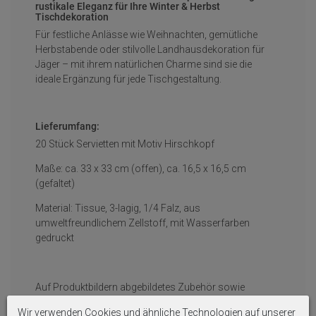
rustikale Eleganz für Ihre Winter & Herbst
Tischdekoration
Für festliche Anlässe wie Weihnachten, gemütliche
Herbstabende oder stilvolle Landhausdekoration für
Jäger – mit ihrem natürlichen Charme sind sie die
ideale Ergänzung für jede Tischgestaltung.
Lieferumfang:
20 Stück Servietten mit Motiv Hirschkopf
Maße: ca. 33 x 33 cm (offen), ca. 16,5 x 16,5 cm
(gefaltet)
Material: Tissue, 3-lagig, 1/4 Falz, aus
umweltfreundlichem Zellstoff, mit Wasserfarben
gedruckt
Auf Produktbildern abgebildetes Zubehör sowie
Dekoartikel gehören nicht zum Lieferumfang, sofern
Wir verwenden Cookies und ähnliche Technologien auf unserer