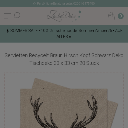
Persönliche Beratung unter: 02261-8175180
0
☀️ SOMMER SALE • 10% Gutscheincode: SommerZauber26 • AUF
ALLES☀️
Servietten Recycelt Braun Hirsch Kopf Schwarz Deko
Tischdeko 33 x 33 cm 20 Stück