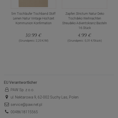
5m Tischläufer Tischband Stoff
Zapfen Strictum Natur Deko
Leinen Natur Vintage Hochzeit
Tischdeko Weihnachten
Kommunion Konfirmation
Streudeko Adventskranz Basteln
16 Stück
10,99 €
4,99 €
(Grundpreis: 2,20 €/M)
(Grundpreis: 0,31 €/Stück)
EU Verantwortlicher
PAW Sp. z o.o.
ul. Nektarowa 9, 62-002 Suchy Las, Polen
service@paw.net.pl
0048618115565