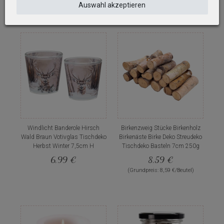
Auswahl akzeptieren
Windlicht Banderole Hirsch
Birkenzweig Stücke Birkenholz
Wald Braun Votivglas Tischdeko
Birkenäste Birke Deko Streudeko
Herbst Winter 7,5cm H
Tischdeko Basteln 7cm 250g
6,99 €
8,59 €
(Grundpreis: 8,59 €/Beutel)