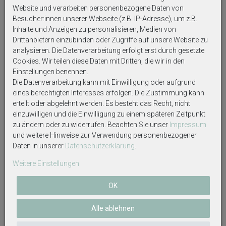
diese nicht ausdrücklich eingeschlossen werden.
Website und verarbeiten personenbezogene Daten von
Besucher:innen unserer Webseite (z.B. IP-Adresse), um z.B.
Inhalte und Anzeigen zu personalisieren, Medien von
Drittanbietern einzubinden oder Zugriffe auf unsere Website zu
analysieren. Die Datenverarbeitung erfolgt erst durch gesetzte
Weitere interessante Artikel
Cookies. Wir teilen diese Daten mit Dritten, die wir in den
Einstellungen benennen.
Die Datenverarbeitung kann mit Einwilligung oder aufgrund
eines berechtigten Interesses erfolgen. Die Zustimmung kann
erteilt oder abgelehnt werden. Es besteht das Recht, nicht
einzuwilligen und die Einwilligung zu einem späteren Zeitpunkt
zu ändern oder zu widerrufen. Beachten Sie unser
Impressum
und weitere Hinweise zur Verwendung personenbezogener
Daten in unserer
Daten­schutz­erklärung
.
Weitere Einstellungen
Dekofigur Rentier Hirsch Liegend
Windlicht Banderole Hirsch
OK
Schwarz Advent Weihnachten
Braun Votivglas Tischdeko
Deko Polyresin 21cm
Herbst Winter 7,5cm H
Alle ablehnen
14,99 €
6,99 €