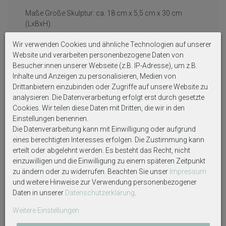
Maße Große Skulptur: ca. 18 cm x 5,5 cm x 30 cm
(LxBxH).
Maße Kleine Skulptur: am Boden ca. 9 cm Lang, an
Wir verwenden Cookies und ähnliche Technologien auf unserer
breitester Stelle ca. 18 cm Lang x 5 cm x 27 cm (LxBxH).
Website und verarbeiten personenbezogene Daten von
Besucher:innen unserer Webseite (z.B. IP-Adresse), um z.B.
Inhalte und Anzeigen zu personalisieren, Medien von
Drittanbietern einzubinden oder Zugriffe auf unsere Website zu
Auf Produktbildern abgebildetes Zubehör sowie
analysieren. Die Datenverarbeitung erfolgt erst durch gesetzte
Dekoartikel gehören nicht zum Lieferumfang, sofern
Cookies. Wir teilen diese Daten mit Dritten, die wir in den
diese nicht ausdrücklich eingeschlossen werden.
Einstellungen benennen.
Die Datenverarbeitung kann mit Einwilligung oder aufgrund
eines berechtigten Interesses erfolgen. Die Zustimmung kann
erteilt oder abgelehnt werden. Es besteht das Recht, nicht
einzuwilligen und die Einwilligung zu einem späteren Zeitpunkt
Weitere interessante Artikel
zu ändern oder zu widerrufen. Beachten Sie unser
Impressum
und weitere Hinweise zur Verwendung personenbezogener
Daten in unserer
Daten­schutz­erklärung
.
Weitere Einstellungen