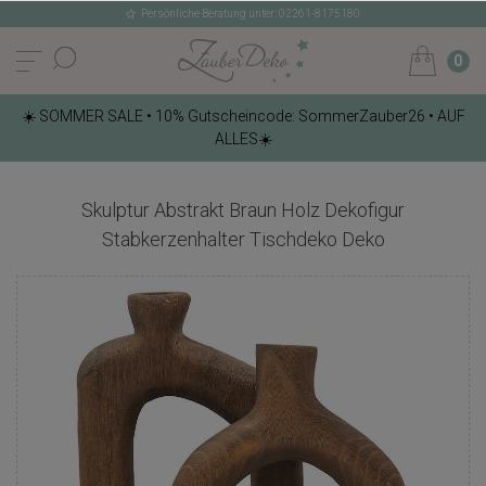
Persönliche Beratung unter: 02261-8175180
0
☀️ SOMMER SALE • 10% Gutscheincode: SommerZauber26 • AUF
ALLES☀️
Skulptur Abstrakt Braun Holz Dekofigur
Stabkerzenhalter Tischdeko Deko