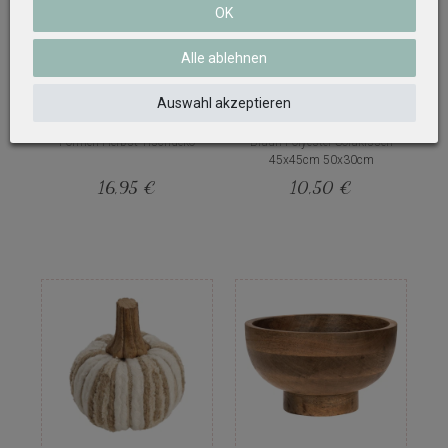
OK
Alle ablehnen
Auswahl akzeptieren
Kürbis Natur Seegras Groß Zwei
Kissen Dekokissen Couchkissen
Formen Herbst Tischdeko
Braun Polyester Sofakissen
45x45cm 50x30cm
16,95 €
10,50 €