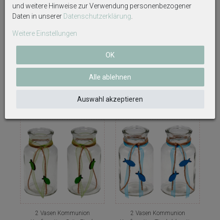
und weitere Hinweise zur Verwendung personenbezogener
Daten in unserer
Daten­schutz­erklärung
.
Weitere Einstellungen
Baum des Lebens Lebensbaum
2x Teelichtglas Kommunion
Holz Natur Kommunion
Konfirmation Tischdeko Petrol
OK
Konfirmation Tischdeko Deko
Fisch Vintage ISAAK
9,59 €
6,59 €
Alle ablehnen
Auswahl akzeptieren
2 Vasen Kommunion
2 Vasen Kommunion