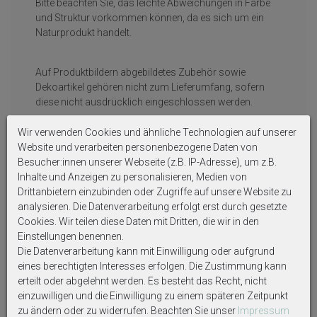
Bitte beachten Sie, das leichte Abweichungen in Farbe
und Struktur vorkommen können, da es sich um ein
Naturprodukt handelt.
Auf Produktbildern abgebildetes Zubehör sowie
Dekoartikel gehören nicht zum Lieferumfang, sofern
diese nicht ausdrücklich eingeschlossen werden.
Wir verwenden Cookies und ähnliche Technologien auf unserer
Website und verarbeiten personenbezogene Daten von
Besucher:innen unserer Webseite (z.B. IP-Adresse), um z.B.
Inhalte und Anzeigen zu personalisieren, Medien von
Drittanbietern einzubinden oder Zugriffe auf unsere Website zu
analysieren. Die Datenverarbeitung erfolgt erst durch gesetzte
Weitere interessante Artikel
Cookies. Wir teilen diese Daten mit Dritten, die wir in den
Einstellungen benennen.
Die Datenverarbeitung kann mit Einwilligung oder aufgrund
eines berechtigten Interesses erfolgen. Die Zustimmung kann
erteilt oder abgelehnt werden. Es besteht das Recht, nicht
einzuwilligen und die Einwilligung zu einem späteren Zeitpunkt
zu ändern oder zu widerrufen. Beachten Sie unser
Impressum