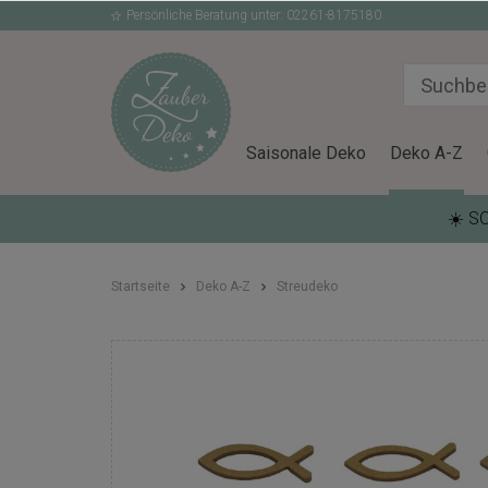
Persönliche Beratung unter: 02261-8175180
Saisonale Deko
Deko A-Z
☀️ S
Startseite
Deko A-Z
Streudeko