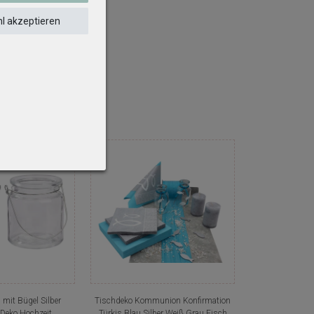
l akzeptieren
 mit Bügel Silber
Tischdeko Kommunion Konfirmation
 Deko Hochzeit
Türkis Blau Silber Weiß Grau Fisch