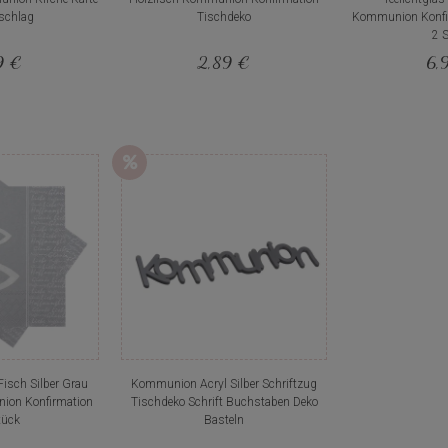
schlag
Tischdeko
Kommunion Konfi
2 
9 €
2,89 €
6,
Fisch Silber Grau
Kommunion Acryl Silber Schriftzug
ion Konfirmation
Tischdeko Schrift Buchstaben Deko
tück
Basteln