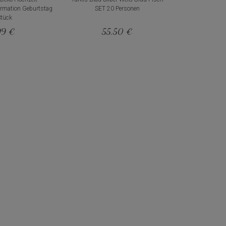
rmation Geburtstag
SET 20 Personen
Stück
99 €
55,50 €