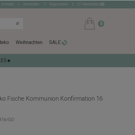
Kontakt
Anmelden
Registrieren
Merkzettel
(0)
0
deko
Weihnachten
SALE
LES☀️
ko Fische Kommunion Konfirmation 16
R16/GO