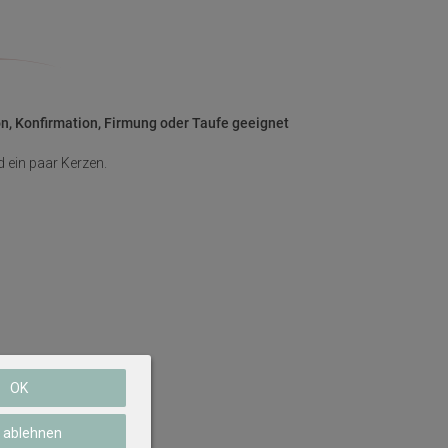
ion, Konfirmation, Firmung oder Taufe geeignet
 ein paar Kerzen.
OK
e ablehnen