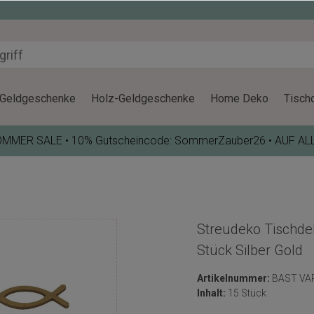
Geldgeschenke
Holz-Geldgeschenke
Home Deko
Tisch
OMMER SALE • 10% Gutscheincode: SommerZauber26 • AUF AL
Streudeko Tischde
Stück Silber Gold
Artikelnummer:
BAST VA
Inhalt:
15 Stück