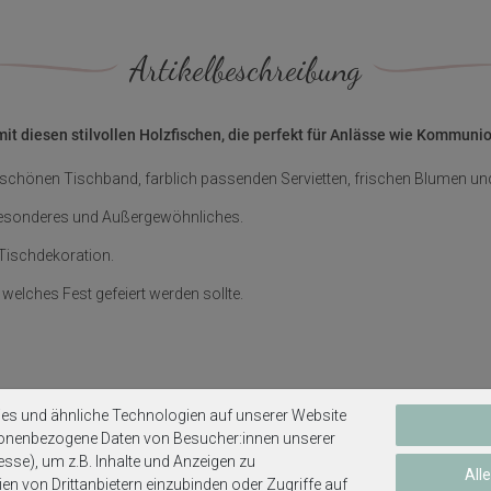
Artikelbeschreibung
f mit diesen stilvollen Holzfischen, die perfekt für Anlässe wie Kommun
schönen Tischband, farblich passenden Servietten, frischen Blumen und
s Besonderes und Außergewöhnliches.
 Tischdekoration.
elches Fest gefeiert werden sollte.
es und ähnliche Technologien auf unserer Website
sonenbezogene Daten von Besucher:innen unserer
esse), um z.B. Inhalte und Anzeigen zu
All
en von Drittanbietern einzubinden oder Zugriffe auf