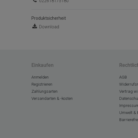
022618175180
Produktsicherheit
Download
Einkaufen
Rechtlic
Anmelden
AGB
Registrieren
Widerrufsr
Zahlungsarten
Vertrag wi
Versandarten & -kosten
Datenschu
Impressu
Umwelt & 
Barrierefr