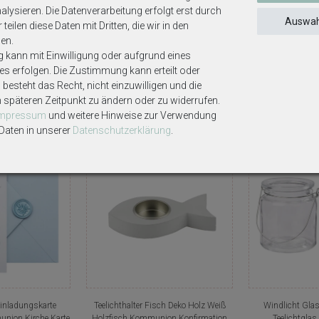
lysieren. Die Datenverarbeitung erfolgt erst durch
Auswah
teilen diese Daten mit Dritten, die wir in den
en.
g kann mit Einwilligung oder aufgrund eines
ses erfolgen. Die Zustimmung kann erteilt oder
besteht das Recht, nicht einzuwilligen und die
Weitere interessante Artikel
m späteren Zeitpunkt zu ändern oder zu widerrufen.
Impressum
und weitere Hinweise zur Verwendung
aten in unserer
Daten­schutz­erklärung
.
n
Einladungskarte
Teelichthalter Fisch Deko Holz Weiß
Windlicht Glas
nion Kirche Karte
Holzfisch Kommunion Konfirmation
Teelichtglas