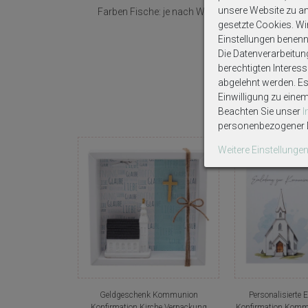
unsere Website zu ana
Farben Fische: je nach Wahl silber oder gold.
gesetzte Cookies. Wir 
Einstellungen benenn
Die Datenverarbeitun
berechtigten Interes
abgelehnt werden. Es 
Einwilligung zu eine
Beachten Sie unser
personenbezogener D
Weitere Einstellunge
Geldgeschenk Kommunion
Personalisierte 
Konfirmation Kirche Verpackung
Konfirmation Kommu