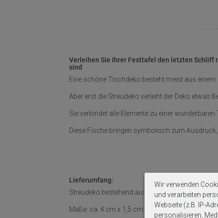
Verleihen Sie Ihrer Festtafel den letzten Schlif
sind
Eine schöne Tischdeko besteht meist aus einem 
Aber erst die Streudeko verleiht der Deko etwa
Sie verbindet alle Elemente zu einer wunderbaren
Diese Fische bringen symbolisch zum Ausdruck, w
Lieferumfang:
Wir verwenden Cooki
Streudeko bestehend aus 16 Holzfischen.
und verarbeiten per
Webseite (z.B. IP-Adr
Maße: ca. 4 cm x 1,5 cm.
personalisieren, Medi