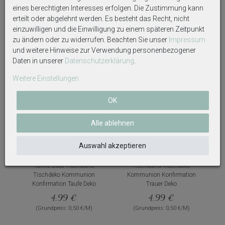
eines berechtigten Interesses erfolgen. Die Zustimmung kann
erteilt oder abgelehnt werden. Es besteht das Recht, nicht
einzuwilligen und die Einwilligung zu einem späteren Zeitpunkt
Weitere interessante Artikel
zu ändern oder zu widerrufen. Beachten Sie unser
Impressum
und weitere Hinweise zur Verwendung personenbezogener
Daten in unserer
Daten­schutz­erklärung
.
Weitere Einstellungen
OK
Alle ablehnen
Auswahl akzeptieren
10m Tischläufer Vlies Petrol
10m Tischläufer Vlies Grau
Türkis Blau Tischband
Tischband Tischdeko
Tischdeko Kommunion
Kommunion Konfirmation
Konfirmation Taufe Deko
Trauer Deko
4,99 €
4,99 €
(Grundpreis: 0,50 €/M)
(Grundpreis: 0,50 €/M)