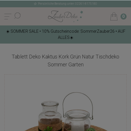
Persönliche Beratung unter: 02261-8175180
0
☀️ SOMMER SALE • 10% Gutscheincode: SommerZauber26 • AUF
ALLES☀️
Tablett Deko Kaktus Kork Grün Natur Tischdeko
Sommer Garten