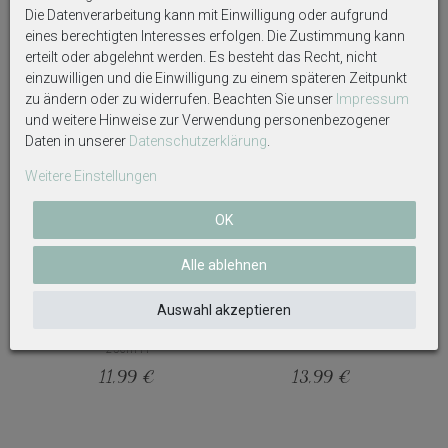
Die Datenverarbeitung kann mit Einwilligung oder aufgrund
eines berechtigten Interesses erfolgen. Die Zustimmung kann
Weitere interessante Artikel
erteilt oder abgelehnt werden. Es besteht das Recht, nicht
einzuwilligen und die Einwilligung zu einem späteren Zeitpunkt
zu ändern oder zu widerrufen. Beachten Sie unser
Impressum
und weitere Hinweise zur Verwendung personenbezogener
Daten in unserer
Daten­schutz­erklärung
.
Weitere Einstellungen
OK
Alle ablehnen
Vogelhaus Holz Grün
Laterne Metall Windlicht Glas
Auswahl akzeptieren
Nistkasten Garten Balkon Deko
Papier Grün Braun Natur
Nisthilfe Brutkasten Nistplatz
Hängedeko Deko 20 cm
25cm H
11,99 €
13,99 €