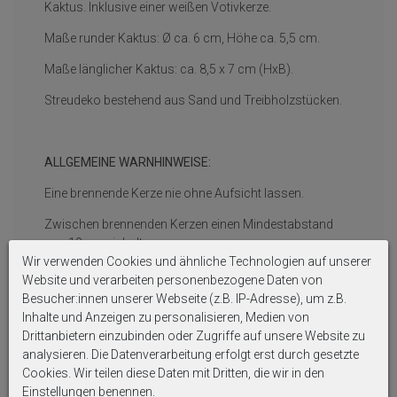
Kaktus. Inklusive einer weißen Votivkerze.
Maße runder Kaktus: Ø ca. 6 cm, Höhe ca. 5,5 cm.
Maße länglicher Kaktus: ca. 8,5 x 7 cm (HxB).
Streudeko bestehend aus Sand und Treibholzstücken.
ALLGEMEINE WARNHINWEISE:
Eine brennende Kerze nie ohne Aufsicht lassen.
Zwischen brennenden Kerzen einen Mindestabstand
von 10 cm einhalten.
Wir verwenden Cookies und ähnliche Technologien auf unserer
Kerzen nicht in Reichweite von Kindern und Tieren
Website und verarbeiten personenbezogene Daten von
brennen lassen.
Besucher:innen unserer Webseite (z.B. IP-Adresse), um z.B.
Inhalte und Anzeigen zu personalisieren, Medien von
Die Kerzen nicht auf oder in der Nähe von leicht
Drittanbietern einzubinden oder Zugriffe auf unsere Website zu
entflammbaren Gegenständen brennen lassen.
analysieren. Die Datenverarbeitung erfolgt erst durch gesetzte
Cookies. Wir teilen diese Daten mit Dritten, die wir in den
Einstellungen benennen.