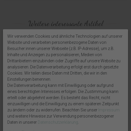
Weitere interessante Artikel
Wir verwenden Cookies und ähnliche Technologien auf unserer
Website und verarbeiten personenbezogene Daten von
Besucher:innen unserer Webseite (z.B. IP-Adresse), um z.B.
Inhalte und Anzeigen zu personalisieren, Medien von
Drittanbietern einzubinden oder Zugriffe auf unsere Website zu
analysieren. Die Datenverarbeitung erfolgt erst durch gesetzte
Cookies. Wir teilen diese Daten mit Dritten, die wir in den
Einstellungen benennen.
Die Datenverarbeitung kann mit Einwilligung oder aufgrund
eines berechtigten Interesses erfolgen. Die Zustimmung kann
Türstopper Fuchs Braun
Geldgeschenk Verpackung
erteilt oder abgelehnt werden. Es besteht das Recht, nicht
Schwerer Türpuffer Stoff
Weihnachten Pakete Wald Fuchs
Sandfüllung Türdämpfer 31cm
Geschenke Gutschein
einzuwilligen und die Einwilligung zu einem späteren Zeitpunkt
13,99 €
13,99 €
zu ändern oder zu widerrufen. Beachten Sie unser
Impressum
und weitere Hinweise zur Verwendung personenbezogener
Daten in unserer
Daten­schutz­erklärung
.