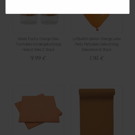
Vasen Fuchs Orange Glas
Luftballon Ballon Orange Latex
Tischdeko Kindergeburtstag
Party Partydeko Geburtstag
Herbst Deko 2 Stück
Dekoration 8 Stück
9,99 €
1,95 €