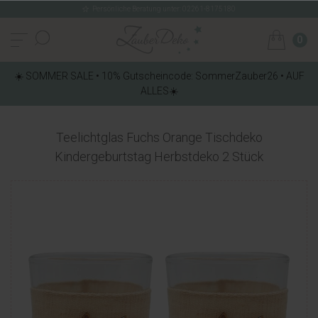
Persönliche Beratung unter: 02261-8175180
0
☀️ SOMMER SALE • 10% Gutscheincode: SommerZauber26 • AUF
ALLES☀️
Teelichtglas Fuchs Orange Tischdeko
Kindergeburtstag Herbstdeko 2 Stück