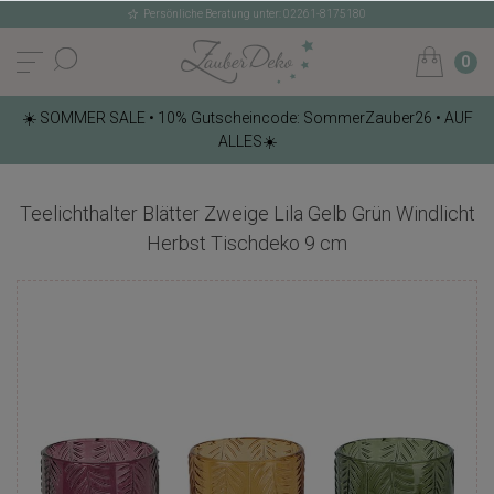
Persönliche Beratung unter: 02261-8175180
0
☀️ SOMMER SALE • 10% Gutscheincode: SommerZauber26 • AUF
ALLES☀️
Teelichthalter Blätter Zweige Lila Gelb Grün Windlicht
Herbst Tischdeko 9 cm