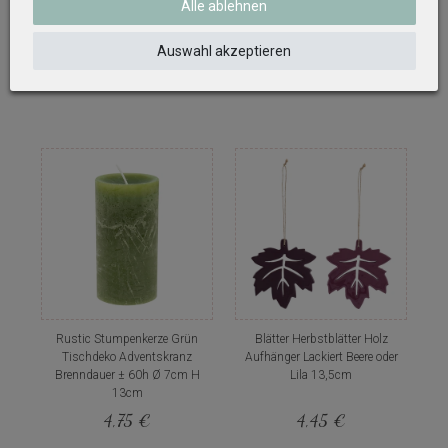
Alle ablehnen
gesprenkelt Herbst Tischdeko
Papier Grün Braun Natur
Deko 7cm Ø
Hängedeko Deko 20 cm
Auswahl akzeptieren
2,39 €
13,99 €
Rustic Stumpenkerze Grün
Blätter Herbstblätter Holz
Tischdeko Adventskranz
Aufhänger Lackiert Beere oder
Brenndauer ± 60h Ø 7cm H
Lila 13,5cm
13cm
4,75 €
4,45 €