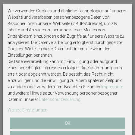
Wir verwenden Cookies und ähnliche Technologien auf unserer
Auf Produktbildern abgebildetes Zubehör sowie
Website und verarbeiten personenbezogene Daten von
Dekoartikel gehören nicht zum Lieferumfang, sofern
Besucher:innen unserer Webseite (z.B. IP-Adresse), um z.B.
diese nicht ausdrücklich eingeschlossen werden.
Inhalte und Anzeigen zu personalisieren, Medien von
Drittanbietern einzubinden oder Zugriffe auf unsere Website zu
analysieren. Die Datenverarbeitung erfolgt erst durch gesetzte
Cookies. Wir teilen diese Daten mit Dritten, die wir in den
Einstellungen benennen.
Weitere interessante Artikel
Die Datenverarbeitung kann mit Einwilligung oder aufgrund
eines berechtigten Interesses erfolgen. Die Zustimmung kann
erteilt oder abgelehnt werden. Es besteht das Recht, nicht
einzuwilligen und die Einwilligung zu einem späteren Zeitpunkt
zu ändern oder zu widerrufen. Beachten Sie unser
Impressum
und weitere Hinweise zur Verwendung personenbezogener
Daten in unserer
Daten­schutz­erklärung
.
Weitere Einstellungen
OK
Kürbis Creme Grün Orange
Laterne Metall Windlicht Glas