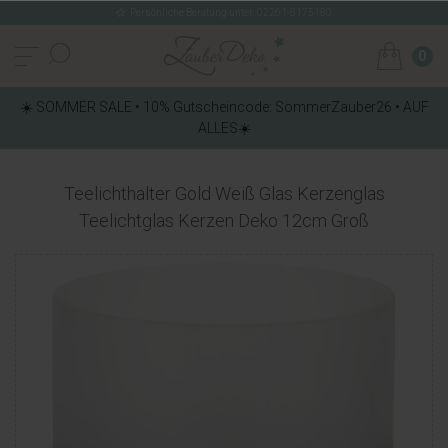
Persönliche Beratung unter: 02261-8175180
0
☀️ SOMMER SALE • 10% Gutscheincode: SommerZauber26 • AUF
ALLES☀️
Teelichthalter Gold Weiß Glas Kerzenglas
Teelichtglas Kerzen Deko 12cm Groß