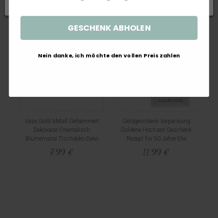
Weitere interessante Artikel
GESCHENK ABHOLEN
Nein danke, ich möchte den vollen Preis zahlen
Vase Gold Metall Gehämmert
Geldgeschenk Verpackung
Dekovase Orientalisch
Goldene Hochzeit Geschenk
Blumenvase Tischdeko Deko
Rezept für 50 Jahre Ehe
7,99 €
11,99 €