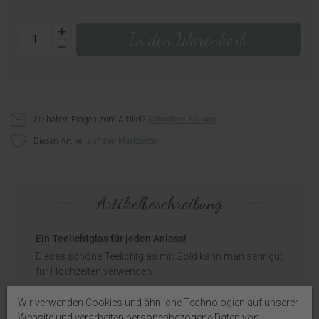
In den Warenkorb
Sie haben Fragen zum Artikel?
Schreiben Sie uns
Diesen Artikel
Artikelbeschreibung
Ein Teelichtglas für jeden Anlass!
Dieses schöne Teelichtglas mit Gold kann man sehr gut
für Hochzeiten verwenden.
Aber auch für die Adventszeit und Weihnachtszeit ist
Wir verwenden Cookies und ähnliche Technologien auf unserer
dieses Kerzenglas in stilvollem Weiß und Gold ein
Website und verarbeiten personenbezogene Daten von