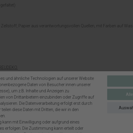
gefaltet)
r Zellstoff, Papier aus verantwortungsvollen Quellen, mit Farben auf Was
TREUDEKO.
 (ca. 2-3 mm) in weiß
es und ähnliche Technologien auf unserer Website
sonenbezogene Daten von Besucher:innen unserer
esse), um z.B. Inhalte und Anzeigen zu
All
en von Drittanbietern einzubinden oder Zugriffe auf
ONALISIERBAREM STICKER.
lysieren. Die Datenverarbeitung erfolgt erst durch
Auswah
teilen diese Daten mit Dritten, die wir in den
en.
 oder senden eine Mail.
g kann mit Einwilligung oder aufgrund eines
ses erfolgen. Die Zustimmung kann erteilt oder
em Kauf den Namen von Ihnen erhalten, versenden wir die Tafel mit dem