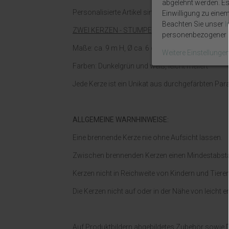
abgelehnt werden. Es 
Personalisierte Artikel sind vom Umtausch ausg
Einwilligung zu eine
Beachten Sie unser
ZWEI KERZEN - STUMPENKERZEN OHNE DUFT
personenbezogener D
Maße: ca. 9 m H, Ø ca. 6 cm
Weitere Einstellunge
Farben: Dunkelgrün und weiß, leicht meliert
Jede Kerze ist ein Unikat aus durchgefärbten Par
ALLGEMEINE WARNHINWEISE:
Eine brennende Kerze nie ohne Aufsicht lassen.
Zwischen brennenden Kerzen einen Mindestabsta
Kerzen nicht in Reichweite von Kindern und Tiere
Die Kerzen nicht auf oder in der Nähe von leich
Auf Produktbildern abgebildetes Zubehör sowie D