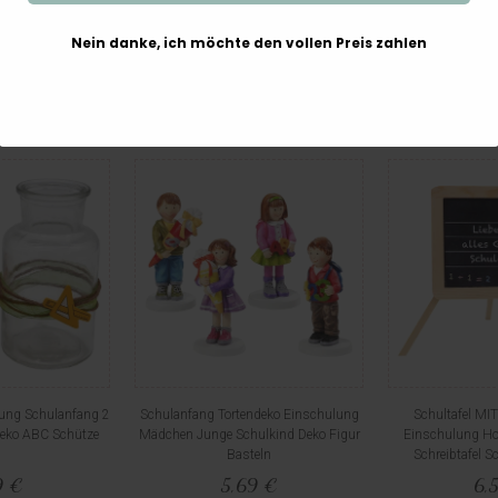
Nein danke, ich möchte den vollen Preis zahlen
Weitere interessante Artikel
ung Schulanfang 2
Schulanfang Tortendeko Einschulung
Schultafel M
deko ABC Schütze
Mädchen Junge Schulkind Deko Figur
Einschulung Hol
Basteln
Schreibtafel S
9 €
5,69 €
6,