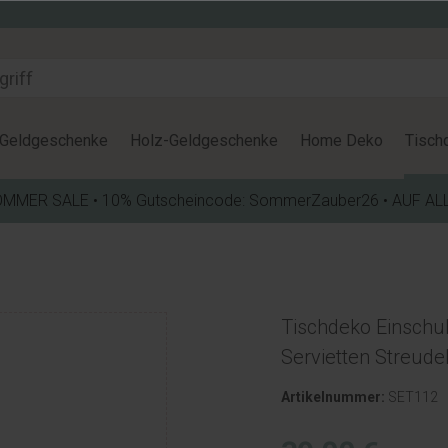
Geldgeschenke
Holz-Geldgeschenke
Home Deko
Tisch
OMMER SALE • 10% Gutscheincode: SommerZauber26 • AUF AL
Tischdeko Einschu
Servietten Streud
Artikelnummer:
SET112