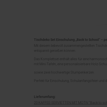
Tischdeko Set Einschulung „Back to School“ – p
Mit diesem liebevoll zusammengestellten Tischde
entspannt genießen können.
Das Komplettset enthält alles für eine harmonis
mit Mini-Tafeln, eine personalisierbare Holz-Schul
sowie zwei hochwertige Stumpenkerzen.
Perfekt für Einschulung, Schulanfangsfeier und d
Lieferumfang:
20 KAFFEE-SERVIETTEN MIT MOTIV "Back to sc