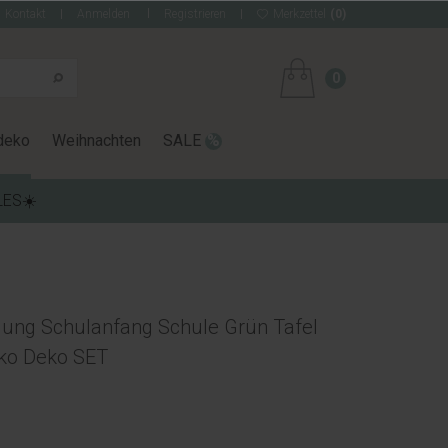
Kontakt
Anmelden
Registrieren
Merkzettel
(0)
0
deko
Weihnachten
SALE
LES☀️
lung Schulanfang Schule Grün Tafel
eko Deko SET