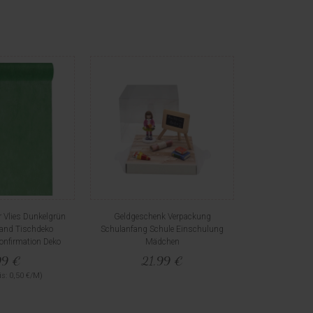
 Vlies Dunkelgrün
Geldgeschenk Verpackung
and Tischdeko
Schulanfang Schule Einschulung
nfirmation Deko
Mädchen
99 €
21,99 €
s: 0,50 €/M)