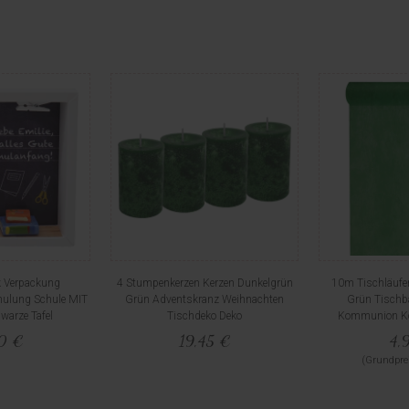
 Verpackung
4 Stumpenkerzen Kerzen Dunkelgrün
10m Tischläufer
hulung Schule MIT
Grün Adventskranz Weihnachten
Grün Tischb
arze Tafel
Tischdeko Deko
Kommunion Ko
50 €
19,45 €
4,
(Grundprei