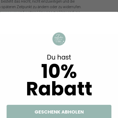
besteht das Recht, nicht einzuwilligen und die
eschlossen!
m späteren Zeitpunkt zu ändern oder zu widerrufen.
Impressum
und weitere Hinweise zur Verwendung
aten in unserer
Daten­schutz­erklärung
.
n
affin, von Hand gegossen, Tropffest, selbstverlöschend
Du hast
10%
Rabatt
nd von 10 cm einhalten.
n brennen lassen.
t entflammbaren Gegenständen brennen lassen.
GESCHENK ABHOLEN
ekoartikel gehören nicht zum Lieferumfang, sofern diese nicht ausdrüc