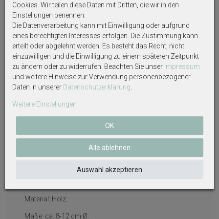
Cookies. Wir teilen diese Daten mit Dritten, die wir in den
Maße Windlicht: 7,5 x 9 cm.
Einstellungen benennen.
Dekoriert mit Spitzen Band in Creme, Velvet Band Salbei,
Die Datenverarbeitung kann mit Einwilligung oder aufgrund
und einem Holzherz mit der Inschrift "Love".
eines berechtigten Interesses erfolgen. Die Zustimmung kann
erteilt oder abgelehnt werden. Es besteht das Recht, nicht
einzuwilligen und die Einwilligung zu einem späteren Zeitpunkt
zu ändern oder zu widerrufen. Beachten Sie unser
Impressum
500g GRANULAT WEISS & HOLZHERZEN IN
und weitere Hinweise zur Verwendung personenbezogener
VERSCH. GRÖSSEN ALS STREUDEKO.
Daten in unserer
Daten­schutz­erklärung
.
Größe Granulat: ca. 2-4 mm.
Weitere Einstellungen
4 Große Holzherzen: 6,8cm.
OK
6 Mittlere Holzherzen: 4,8cm.
12 Kleine Holzherzen: 2,4cm.
Alle ablehnen
Auswahl akzeptieren
4 HOLZSCHEIBEN
Material: Holz.
Maße: ca. 8-12 cm Ø.