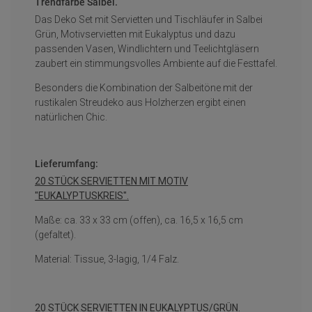
Trendfarbe Salbei.
Das Deko Set mit Servietten und Tischläufer in Salbei
Grün, Motivservietten mit Eukalyptus und dazu
passenden Vasen, Windlichtern und Teelichtgläsern
zaubert ein stimmungsvolles Ambiente auf die Festtafel.
Besonders die Kombination der Salbeitöne mit der
rustikalen Streudeko aus Holzherzen ergibt einen
natürlichen Chic.
Lieferumfang:
20 STÜCK SERVIETTEN MIT MOTIV
"EUKALYPTUSKREIS".
Maße: ca. 33 x 33 cm (offen), ca. 16,5 x 16,5 cm
(gefaltet).
Material: Tissue, 3-lagig, 1/4 Falz.
20 STÜCK SERVIETTEN IN EUKALYPTUS/GRÜN.