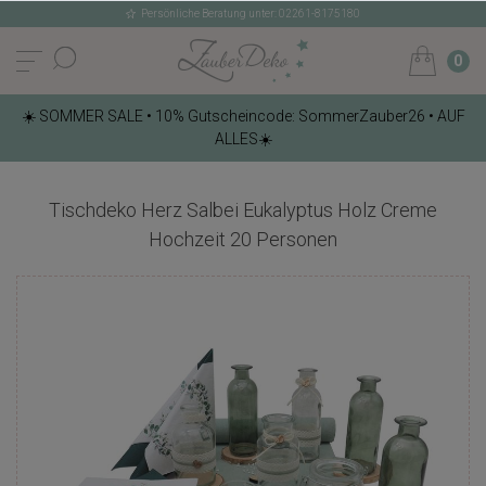
Persönliche Beratung unter: 02261-8175180
0
☀️ SOMMER SALE • 10% Gutscheincode: SommerZauber26 • AUF
ALLES☀️
Tischdeko Herz Salbei Eukalyptus Holz Creme
Hochzeit 20 Personen