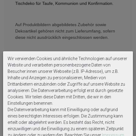
Tischdeko für Taufe, Kommunion und
Konfirmation.
Auf Produktbildern abgebildetes Zubehör sowie
Dekoartikel gehören nicht zum Lieferumfang, sofern
diese nicht ausdrücklich eingeschlossen werden.
Wir verwenden Cookies und ähnliche Technologien auf unserer
Website und verarbeiten personenbezogene Daten von
Besucher:innen unserer Webseite (z.B. IP-Adresse), um z.B.
Weitere interessante Artikel
Inhalte und Anzeigen zu personalisieren, Medien von
Drittanbietern einzubinden oder Zugriffe auf unsere Website zu
analysieren. Die Datenverarbeitung erfolgt erst durch gesetzte
Cookies. Wir teilen diese Daten mit Dritten, die wir in den
Einstellungen benennen.
Die Datenverarbeitung kann mit Einwilligung oder aufgrund
eines berechtigten Interesses erfolgen. Die Zustimmung kann
erteilt oder abgelehnt werden. Es besteht das Recht, nicht
einzuwilligen und die Einwilligung zu einem späteren Zeitpunkt
zu ändern oder zu widerrufen. Beachten Sie unser
Impressum