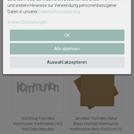
und weitere Hinweise zur Verwendung personenbezogener
Servietten Tischdeko Silber
Servietten Tischdeko Gold
Daten in unserer
Daten­schutz­erklärung
.
Silberhochzeit Kommunion
Goldhochzeit Kommunion
Konfirmation Hochzeit 40x40
Konfirmation Hochzeit 40x40
Weitere Einstellungen
cm 20 Stück
cm 20 Stück
6,40 €
6,40 €
OK
Alle ablehnen
Auswahl akzeptieren
Schriftzug Tischdeko
Servietten Tischdeko Natur
Kommunion Konfirmation Holz
Braun Hochzeit Kommunion
Weiß Deko Streudeko
Konfirmation Party 40x40 cm 20