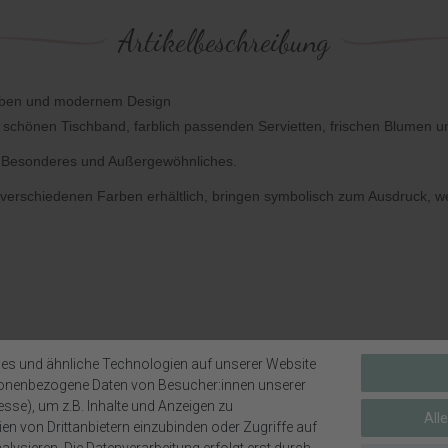
Artikelbeschreibung
 Farben und modernem Design
schönen Tischband, farblich passenden Servietten, frischen Blumen u
as Besonderes und Außergewöhnliches.
n verschiedenen Farben erhältlich, bringen symbolisch zum Ausdruck, we
llgrün, Weiß, Silber oder Gold.
es und ähnliche Technologien auf unserer Website
sonenbezogene Daten von Besucher:innen unserer
 Tischdeko für Taufe, Kommunion und
Konfirmation.
esse), um z.B. Inhalte und Anzeigen zu
All
en von Drittanbietern einzubinden oder Zugriffe auf