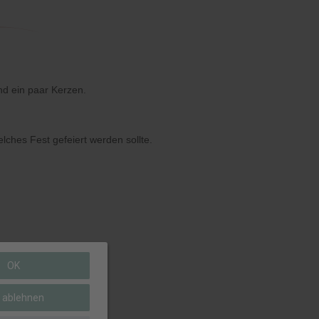
nd ein paar Kerzen.
lches Fest gefeiert werden sollte.
OK
e ablehnen