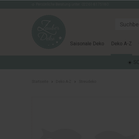
Persönliche Beratung unter: 02261-8175180
Saisonale Deko
Deko A-Z
☀️ S
Startseite
Deko A-Z
Streudeko