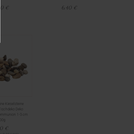
40 €
6,40 €
ine Kieselsteine
Tischdeko Deko
Kommunion 1-3 cm
00g
10 €