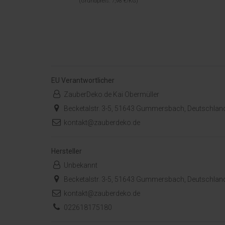
(Grundpreis: 7,98 €/KG)
EU Verantwortlicher
ZauberDeko.de Kai Obermüller
Becketalstr. 3-5, 51643 Gummersbach, Deutschlan
kontakt@zauberdeko.de
Hersteller
Unbekannt
Becketalstr. 3-5, 51643 Gummersbach, Deutschlan
kontakt@zauberdeko.de
022618175180