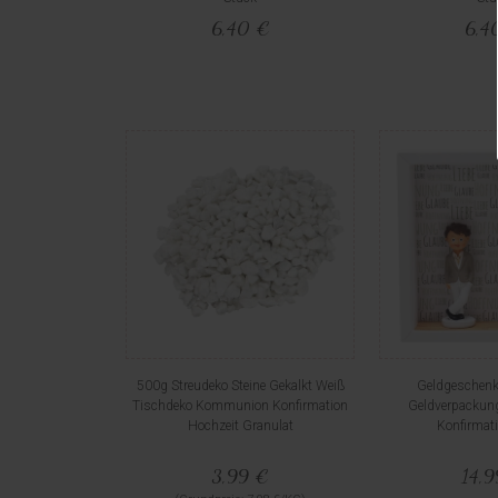
6,40 €
6,4
500g Streudeko Steine Gekalkt Weiß
Geldgeschenk
Tischdeko Kommunion Konfirmation
Geldverpacku
Hochzeit Granulat
Konfirmat
3,99 €
14,