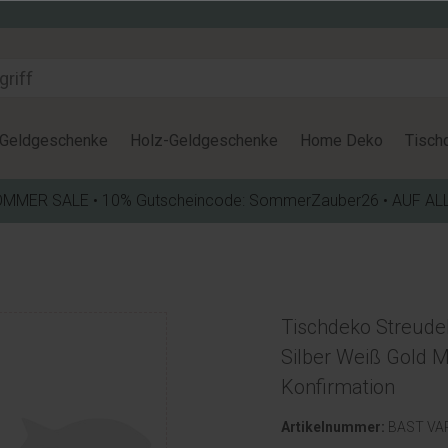
Geldgeschenke
Holz-Geldgeschenke
Home Deko
Tisch
OMMER SALE • 10% Gutscheincode: SommerZauber26 • AUF AL
Tischdeko Streudek
Silber Weiß Gold 
Konfirmation
Artikelnummer:
BAST VA