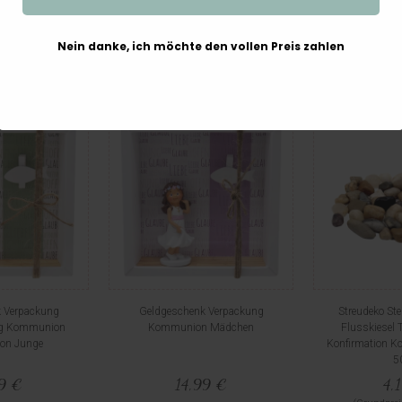
0 €
2,99 €
6,
Nein danke, ich möchte den vollen Preis zahlen
 Verpackung
Geldgeschenk Verpackung
Streudeko Ste
ng Kommunion
Kommunion Mädchen
Flusskiesel 
ion Junge
Konfirmation 
5
99 €
14,99 €
4,