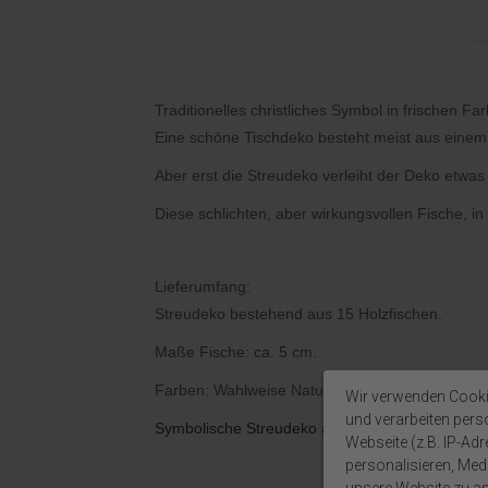
Traditionelles christliches Symbol in frischen
Eine schöne Tischdeko besteht meist aus einem 
Aber erst die Streudeko verleiht der Deko etw
Diese schlichten, aber wirkungsvollen Fische, i
Lieferumfang:
Streudeko bestehend aus 15 Holzfischen.
Maße Fische: ca. 5 cm.
Farben: Wahlweise Natur, Petrol, Mauve, Lila, He
Wir verwenden Cooki
und verarbeiten per
Symbolische Streudeko als E
rgä
nzung für Ihre
Webseite (z.B. IP-Adr
personalisieren, Medi