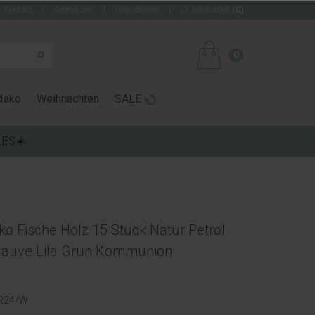
Kontakt
Anmelden
Registrieren
Merkzettel
(0)
0
deko
Weihnachten
SALE
LES☀️
o Fische Holz 15 Stück Natur Petrol
Mauve Lila Grün Kommunion
R24/W