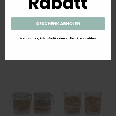
Rabatt
GESCHENK ABHOLEN
Luftballon Ballon Rosa GIRL
Kissen Plüsch Wolke Mond
Nein danke, ich möchte den vollen Preis zahlen
Latex Partydeko Baby Party
Stern Kuschelkissen
Geburt Taufe 8 Stück
Kinderkissen Dekokissen Deko
Baby Taufe
2,35 €
8,99 €