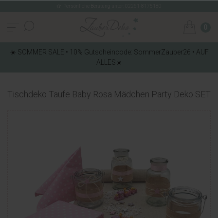
Persönliche Beratung unter: 02261-8175180
0
☀️ SOMMER SALE • 10% Gutscheincode: SommerZauber26 • AUF
ALLES☀️
Tischdeko Taufe Baby Rosa Mädchen Party Deko SET