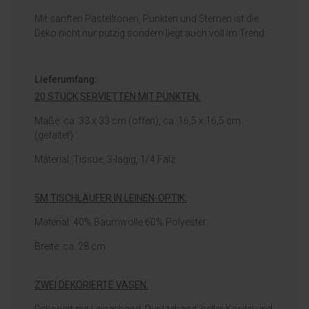
Mit sanften Pastelltönen, Punkten und Sternen ist die
Deko nicht nur putzig sondern liegt auch voll im Trend.
Lieferumfang:
20 STÜCK SERVIETTEN MIT PUNKTEN.
Maße: ca. 33 x 33 cm (offen), ca. 16,5 x 16,5 cm
(gefaltet).
Material: Tissue, 3-lagig, 1/4 Falz.
5M TISCHLÄUFER IN LEINEN-OPTIK.
Material: 40% Baumwolle 60% Polyester.
Breite: ca. 28 cm.
ZWEI DEKORIERTE VASEN.
Dekoriert mit Leinenband, Punkteband, heller Kordel und