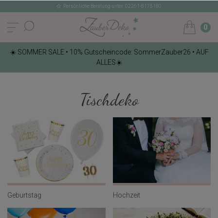
Persönliche Beratung unter: 02261-8175180
0
☀️ SOMMER SALE • 10% Gutscheincode: SommerZauber26 • AUF
ALLES☀️
Tischdeko
Geburtstag
Hochzeit