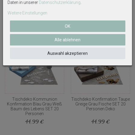
Daten in unserer
Daten­schutz­erklärung
.
43,95 €
14,59 €
Weitere Einstellungen
OK
Alle ablehnen
Auswahl akzeptieren
Tischdeko Kommunion
Tischdeko Konfirmation Taupe
Konfirmation Blau Grau Weiß
Greige Grau Fische SET 20
Baum des Lebens SET 20
Personen Deko
Personen
44,99 €
44,99 €