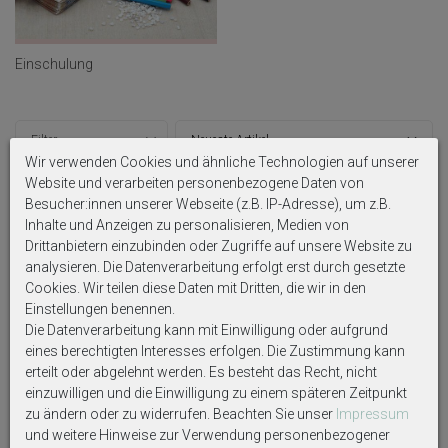
Einschulung
Filter
Wir verwenden Cookies und ähnliche Technologien auf unserer
Website und verarbeiten personenbezogene Daten von
Besucher:innen unserer Webseite (z.B. IP-Adresse), um z.B.
Inhalte und Anzeigen zu personalisieren, Medien von
Drittanbietern einzubinden oder Zugriffe auf unsere Website zu
analysieren. Die Datenverarbeitung erfolgt erst durch gesetzte
Cookies. Wir teilen diese Daten mit Dritten, die wir in den
Einstellungen benennen.
Die Datenverarbeitung kann mit Einwilligung oder aufgrund
eines berechtigten Interesses erfolgen. Die Zustimmung kann
erteilt oder abgelehnt werden. Es besteht das Recht, nicht
einzuwilligen und die Einwilligung zu einem späteren Zeitpunkt
Tischdeko Kommunion
Tischdeko Servietten
Konfirmation Blau Weiß Grau
Kommunion Konfirmation
zu ändern oder zu widerrufen. Beachten Sie unser
Impressum
Regenbogen Fisch SET 20
Petrol Weiß Fisch 40 Stück + 2
und weitere Hinweise zur Verwendung personenbezogener
Personen
Vasen