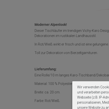
Moderner Alpenlook!
Dieser Tischläufer im trendigen Vichy-Karo Desig
Dekorationen im rustikalen Landhausstil.
In Rot/Weiß wirkt er frisch und ist eine gelungen
Toll zur Dekoration von Bierzeltgarnituren.
Lieferumfang:
Eine Rolle/10 m langes Karo-Tischband/Dekoba
Material: 100 % Polyester.
Wir verwenden Cooki
Breite: ca. 20 cm.
und verarbeiten per
Webseite (z.B. IP-Adr
Farbe: Rot/Weiß.
personalisieren, Medi
unsere Website zu ana