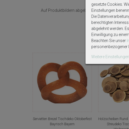
gesetzte Cookies. Wir 
Auf Produktbildern abgebildetes Zubehör sowie 
Einstellungen benenn
Die Datenverarbeitun
berechtigten Interes
abgelehnt werden. Es 
Einwilligung zu eine
Beachten Sie unser
personenbezogener D
Weitere Einstellunge
Servietten Brezel Tischdeko Oktoberfest
Holzscheiben Rund 
Bayrisch Bayern
Streudeko Tis