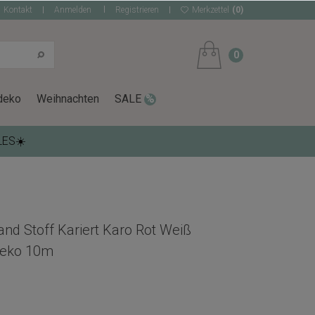
Kontakt
Anmelden
Registrieren
Merkzettel
(0)
0
deko
Weihnachten
SALE
LES☀️
and Stoff Kariert Karo Rot Weiß
deko 10m