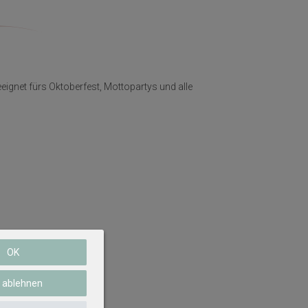
eignet fürs Oktoberfest, Mottopartys und alle
OK
e ablehnen