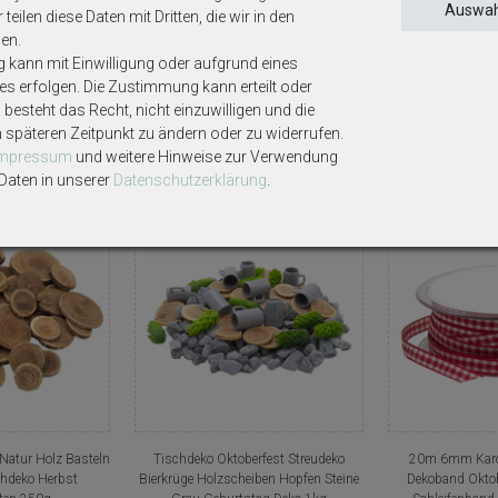
Auswah
teilen diese Daten mit Dritten, die wir in den
Deko gehören nicht zum Lieferumfang, sofern diese nicht ausdrücklich 
en.
g kann mit Einwilligung oder aufgrund eines
ses erfolgen. Die Zustimmung kann erteilt oder
besteht das Recht, nicht einzuwilligen und die
Weitere interessante Artikel
m späteren Zeitpunkt zu ändern oder zu widerrufen.
Impressum
und weitere Hinweise zur Verwendung
aten in unserer
Daten­schutz­erklärung
.
n
Natur Holz Basteln
Tischdeko Oktoberfest Streudeko
20m 6mm Karo
chdeko Herbst
Bierkrüge Holzscheiben Hopfen Steine
Dekoband Oktob