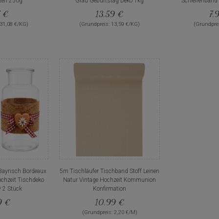
ten 250g
Grau Geburtstag Deko 1kg
Schleifenban
7 €
13,59 €
7,
 31,08 €/KG)
(Grundpreis: 13,59 €/KG)
(Grundprei
Bayrisch Bordeaux
5m Tischläufer Tischband Stoff Leinen
chzeit Tischdeko
Natur Vintage Hochzeit Kommunion
y 2 Stück
Konfirmation
9 €
10,99 €
(Grundpreis: 2,20 €/M)