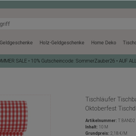
Geldgeschenke
Holz-Geldgeschenke
Home Deko
Tisch
OMMER SALE • 10% Gutscheincode: SommerZauber26 • AUF AL
Tischläufer Tischb
Oktoberfest Tisch
Artikelnummer:
T BAND2
Inhalt:
10 M
Grundpreis:
2,18 €/M