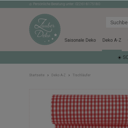
Persönliche Beratung unter: 02261-8175180
Saisonale Deko
Deko A-Z
☀️ S
Startseite
Deko A-Z
Tischläufer