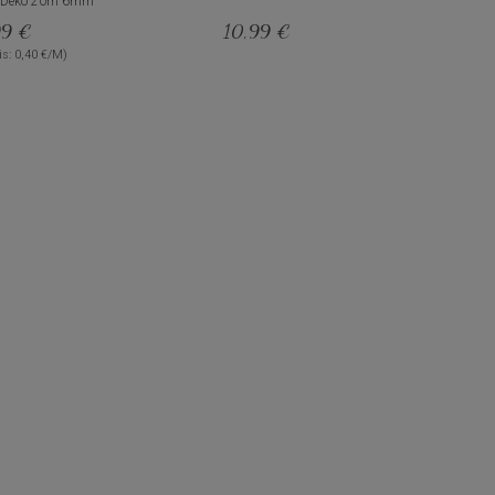
d Deko 20m 6mm
99 €
10,99 €
s: 0,40 €/M)