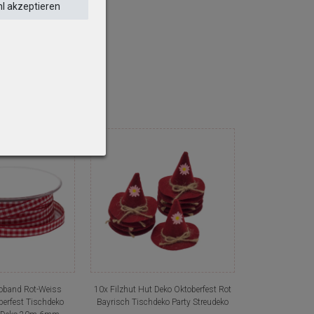
l akzeptieren
eingeschlossen werden.
band Rot-Weiss
10x Filzhut Hut Deko Oktoberfest Rot
erfest Tischdeko
Bayrisch Tischdeko Party Streudeko