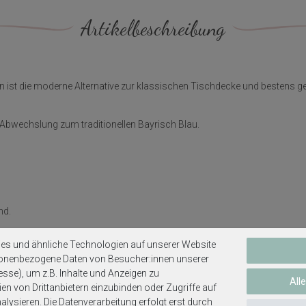
Artikelbeschreibung
n ist die moderne Alternative zur klassischen Tischdecke und bestens ge
e Abwechslung zum traditionellen Bayrisch Blau.
nd.
es und ähnliche Technologien auf unserer Website
sonenbezogene Daten von Besucher:innen unserer
esse), um z.B. Inhalte und Anzeigen zu
All
en von Drittanbietern einzubinden oder Zugriffe auf
lysieren. Die Datenverarbeitung erfolgt erst durch