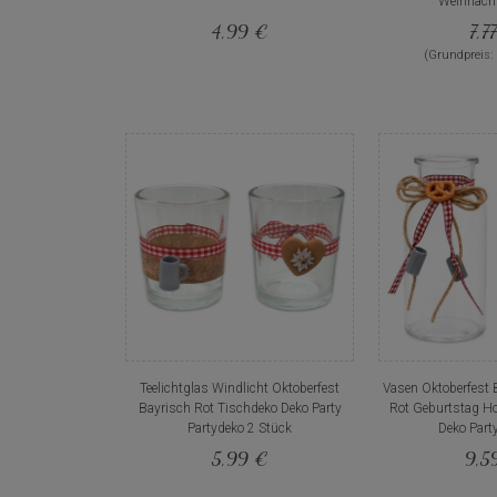
Weihnach
4,99 €
7,7
(Grundpreis:
Teelichtglas Windlicht Oktoberfest
Vasen Oktoberfest 
Bayrisch Rot Tischdeko Deko Party
Rot Geburtstag Ho
Partydeko 2 Stück
Deko Part
5,99 €
9,5