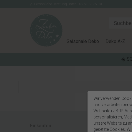
Persönliche Beratung unter: 02261-8175180
Saisonale Deko
Deko A-Z
☀️ S
Wir verwenden Cooki
und verarbeiten per
Webseite (z.B. IP-Adr
personalisieren, Medi
unsere Website zu ana
Einkaufen
Rechtlic
gesetzte Cookies. Wir 