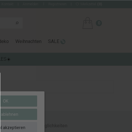
Kontakt
Anmelden
Registrieren
Merkzettel
(0)
0
deko
Weihnachten
SALE
LES☀️
OK
e ablehnen
Zahlungsmöglichkeiten
l akzeptieren