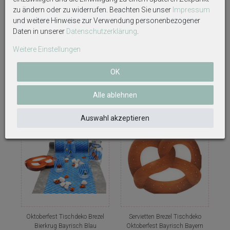
zu ändern oder zu widerrufen. Beachten Sie unser
Impressum
und weitere Hinweise zur Verwendung personenbezogener
Wimpel Girlande Wimpelkette
Teelichthalter Oktoberfest Brezel
Daten in unserer
Daten­schutz­erklärung
.
Oktoberfest Bierkrug Raute
Bierkrug Bayrisch Blau Weiß
Biergarten
Tischdeko Teelichtgläser Deko
Weitere Einstellungen
Party Geburtstag 2 Stück
2,79 €
6,49 €
OK
Alle ablehnen
Auswahl akzeptieren
Oktoberfest Tischdeko Brezel
Servietten Brezel Tischdeko
Bierkrug Bayrisch Blau
Oktoberfest Bayrisch Bayern