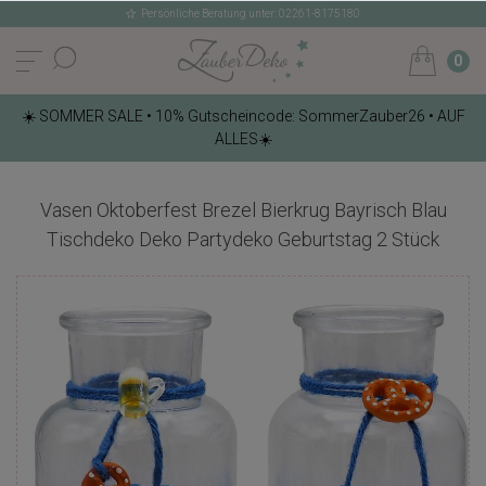
Persönliche Beratung unter: 02261-8175180
0
☀️ SOMMER SALE • 10% Gutscheincode: SommerZauber26 • AUF
ALLES☀️
Vasen Oktoberfest Brezel Bierkrug Bayrisch Blau
Tischdeko Deko Partydeko Geburtstag 2 Stück