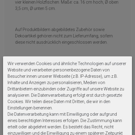
vier kleinen Holzfischen. Maße: ca. 16 cm hoch, Ø oben
3,5 cm, Ø unten 5 cm.
Auf Produktbildern abgebildetes Zubehör sowie
Dekoartikel gehören nicht zum Lieferumfang, sofern
diese nicht ausdrücklich eingeschlossen werden.
Wir verwenden Cookies und ähnliche Technologien auf unserer
Website und verarbeiten personenbezogene Daten von
Besucher:innen unserer Webseite (z.B. IP-Adresse), um z.B.
Weitere interessante Artikel
Inhalte und Anzeigen zu personalisieren, Medien von
Drittanbietern einzubinden oder Zugriffe auf unsere Website zu
analysieren. Die Datenverarbeitung erfolgt erst durch gesetzte
Cookies. Wir teilen diese Daten mit Dritten, die wir in den
Einstellungen benennen.
Die Datenverarbeitung kann mit Einwilligung oder aufgrund
eines berechtigten Interesses erfolgen. Die Zustimmung kann
erteilt oder abgelehnt werden. Es besteht das Recht, nicht
einzuwilligen und die Einwilligung zu einem späteren Zeitpunkt