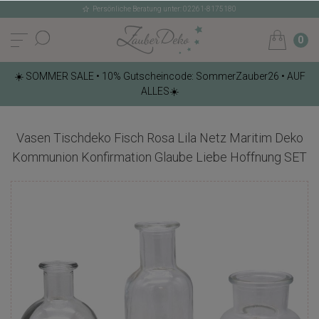
Persönliche Beratung unter: 02261-8175180
0
☀️ SOMMER SALE • 10% Gutscheincode: SommerZauber26 • AUF
ALLES☀️
Vasen Tischdeko Fisch Rosa Lila Netz Maritim Deko
Kommunion Konfirmation Glaube Liebe Hoffnung SET