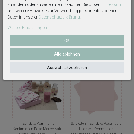
zu ändern oder zu widerrufen. Beachten Sie unser
Impressum
und weitere Hinweise zur Verwendung personenbezogener
Glasröhrchen Gastgeschenke
Servietten Fisch Rosa Mauve
Daten in unserer
Daten­schutz­erklärung
.
Kommunion Konfirmation
Glaube Liebe Hoffnung
Tischdeko Rosa Mauve Fisch 8
Tischdeko Kommunion
Weitere Einstellungen
Stück
Konfirmation 20 Stück
19,50 €
3,50 €
OK
Alle ablehnen
Auswahl akzeptieren
Tischdeko Kommunion
Servietten Tischdeko Rosa Taufe
Konfirmation Rosa Mauve Natur
Hochzeit Kommunion