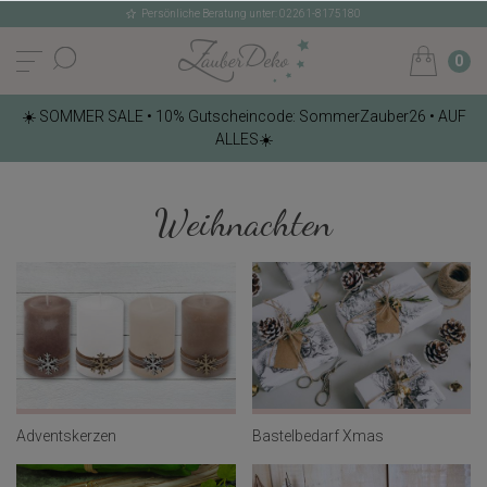
Persönliche Beratung unter: 02261-8175180
0
☀️ SOMMER SALE • 10% Gutscheincode: SommerZauber26 • AUF
ALLES☀️
Weihnachten
Adventskerzen
Bastelbedarf Xmas