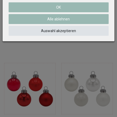
OK
12 Zuckerstangen
45 Weihnachtskugeln
Alle ablehnen
Christbaumschmuck
Christbaumkugeln Creme Gold
Baumschmuck Weihnachten
Christbaumschmuck
Anhänger Adventskranz
Weihnachtsdeko
Auswahl akzeptieren
Weihnachtsdeko
6,99 €
15,99 €