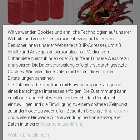
Wir verwenden Cookies und ähnliche Technologien auf unserer
Website und verarbeiten personenbezogene Daten von
4 Stumpenkerzen Rot Feuerrot
Chili getrocknet Chilischoten
Besucher:innen unserer Webseite (z.B. IP-Adresse), um z.B.
Tischdeko Advent Hochzeit
Deko Pepperoni Weihnachten
Inhalte und Anzeigen zu personalisieren, Medien von
Weihnachten Adventskranz
Basteln Adventskranz 50g
Drittanbietern einzubinden oder Zugriffe auf unsere Website zu
19,45 €
4,75 €
analysieren. Die Datenverarbeitung erfolgt erst durch gesetzte
(Grundpreis: 95,00 €/KG)
Cookies. Wir teilen diese Daten mit Dritten, die wir in den
Einstellungen benennen.
Die Datenverarbeitung kann mit Einwilligung oder aufgrund
eines berechtigten Interesses erfolgen. Die Zustimmung kann
erteilt oder abgelehnt werden. Es besteht das Recht, nicht
einzuwilligen und die Einwilligung zu einem späteren Zeitpunkt
zu ändern oder zu widerrufen. Beachten Sie unser
Impressum
und weitere Hinweise zur Verwendung personenbezogener
Daten in unserer
Daten­schutz­erklärung
.
Weitere Einstellungen