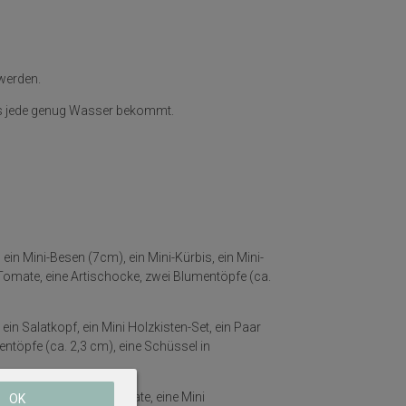
werden.
ass jede genug Wasser bekommt.
in Mini-Besen (7cm), ein Mini-Kürbis, ein Mini-
i-Tomate, eine Artischocke, zwei Blumentöpfe (ca.
in Salatkopf, ein Mini Holzkisten-Set, ein Paar
entöpfe (ca. 2,3 cm), eine Schüssel in
x 2 cm), eine Mini Tomate, eine Mini
OK