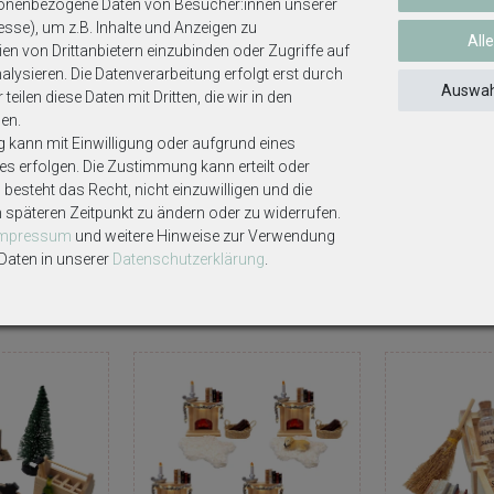
sonenbezogene Daten von Besucher:innen unserer
ssel in weiß/Metall, Mini Holzkisten-Set, ein Salatkopf.
esse), um z.B. Inhalte und Anzeigen zu
All
en von Drittanbietern einzubinden oder Zugriffe auf
 ein Mini-Gartenschlauch in Grün (max. 20 cm), eine Mini-Gießkanne in Gr
lysieren. Die Datenverarbeitung erfolgt erst durch
 (ca. 3,5 cm), eine Mini-Paprika, eine Mini-Artischocke, zwei Blumentöpfe
Auswah
teilen diese Daten mit Dritten, die wir in den
ickt, damit die Miniatursets auch später gut aufbewahrt werden können
en.
g kann mit Einwilligung oder aufgrund eines
ses erfolgen. Die Zustimmung kann erteilt oder
besteht das Recht, nicht einzuwilligen und die
ekoartikel gehören nicht zum Lieferumfang, sofern diese nicht ausdrüc
m späteren Zeitpunkt zu ändern oder zu widerrufen.
Impressum
und weitere Hinweise zur Verwendung
aten in unserer
Daten­schutz­erklärung
.
Weitere interessante Artikel
n