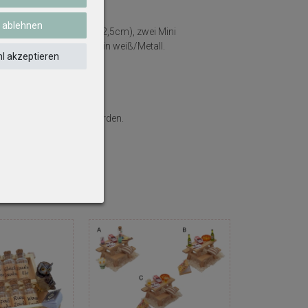
e ablehnen
ün aus Metall (4 x 1,5 x 2,5cm), zwei Mini
 (2,3 cm), eine Schüssel in weiß/Metall.
l akzeptieren
.
klich eingeschlossen werden.