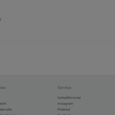
d
hes
Service
Kontaktformular
echt
Instagram
derrufen
Pinterest