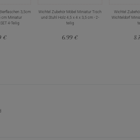
Bierflaschen 3,5cm
Wichtel Zubehör Möbel Miniatur Tisch
Wichtel Zubehör
5 cm Miniatur
und Stuhl Holz 4,5 x 4 x 3,5 cm - 2-
Wichteldorf Mini
ET 4-Teilig
teilig
te
9 €
6,99 €
8,
d