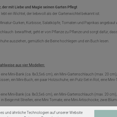
r, der mit Liebe und Magie seinen Garten Pflegt
ebt ein Wichtel, der liebevoll als der Gartenwichtel bekannt ist.
Miniatur-Gurken, Kürbisse, Salatköpfe, Tomaten und Paprikas angebaut 
schlauch bewaffnet, geht er von Pflanze zu Pflanze und sorgt dafür, d
huhe ausziehen, gemütlich die Beine hochlegen und ein Buch lesen.
lweise aus vier Modellen:
 eine Mini-Bank (ca. 8x3,5x6 cm), ein Mini-Gartenschlauch (max. 20 cm), e
 Kissen, ein Mini-Buch, ein paar Holzschuhe, ein Putz-Set in Rot, eine Min
eine Mini-Bank (ca. 8x3,5x6 cm), ein Mini-Gartenschlauch (max. 20 cm), e
in Beige mit Streifen, eine Mini Tomate, eine Mini Artischocke, zwei Blum
es und ähnliche Technologien auf unserer Website
 ein Mini-Gartenschlauch in Grün (max. 20 cm), ein Mini-Blumenkasten (5 