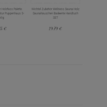
 Holzfass Palette
Wichtel Zubehör Wellness Sauna Holz
atur Puppenhaus 3-
Saunahäuschen Badeente Handtuch
ilig
SET
75 €
19,79 €