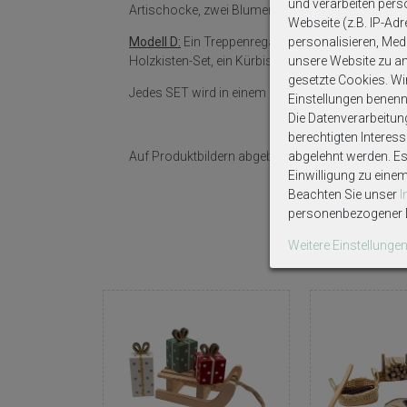
und verarbeiten per
Artischocke, zwei Blumentöpfe (2,3 cm), eine Schü
Webseite (z.B. IP-Adr
personalisieren, Medi
Modell D:
Ein Treppenregal (ca. 5,1x5,1x10,9 cm),
unsere Website zu ana
Holzkisten-Set, ein Kürbis(ca. 2,5 cm), eine Gurke
gesetzte Cookies. Wir 
Jedes SET wird in einem Organzasäckchen versch
Einstellungen benenn
Die Datenverarbeitun
berechtigten Interes
abgelehnt werden. Es 
Auf Produktbildern abgebildetes Zubehör sowie D
Einwilligung zu eine
Beachten Sie unser
personenbezogener D
Weitere Einstellunge