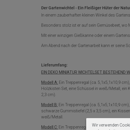
Der Gartenwichtel - Ein Fleißiger Hüter der Natu
In einem zauberhaften kleinen Winkel des Gartens l
Besonders stolz ist er auf sein Gemüsebeet, wo 
Mit einer winzigen Gießkanne oder einem Garten
Am Abend nach der Gartenarbeit kann er seine Sc
Lieferumfang:
EIN DEKO MINIATUR WICHTELSET BESTEHEND Wah
Modell A:
Ein Treppenregal (ca. 5,1x5,1x10,9 cm),
Holzkisten Set, eine Schüssel in weiß/Metall, ein
2,3 cm).
Modell B:
Ein Treppenregal (ca. 5,1x5,1x10,9 cm), 
schwarze Gummistiefel (2,5 x 3,5 cm), ein Kissen 
weiß/Metall.
Wir verwenden Cooki
Modell C:
Ein Treppenregal (ca. 5,1x5,1x10,9 cm),