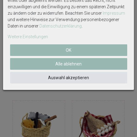
erteilt oder abgelehnt werden. Es besteht das Recht, nicht
einzuwilligen und die Einwilligung zu einem späteren Zeitpunkt
zu ändern oder zu widerrufen. Beachten Sie unser
Impressum
und weitere Hinweise zur Verwendung personenbezogener
Daten in unserer
Daten­schutz­erklärung
.
Weitere Einstellungen
Wichtel Zubehör Baden Wanne
Wichtel Zubehör Wellness
OK
Pflegeset Badeente Handtuch
Sauna ROSA Holz
PINK Miniatur Puppenhaus Set
Saunahäuschen Badeente
Alle ablehnen
7-teilig
Handtuch Pink Wichteline SET
12,50 €
20,79 €
Auswahl akzeptieren