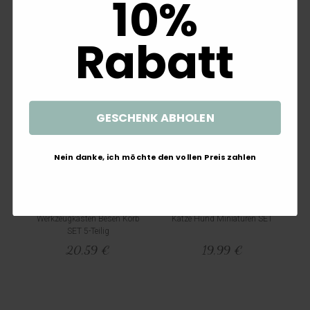
10%
Rabatt
GESCHENK ABHOLEN
Nein danke, ich möchte den vollen Preis zahlen
Wichtel Zubehör Werkstatt
Wichtel Zubehör Kamin Fell
Werkbank Holzhobel
Korb Brennholz Bücher Kerze
Werkzeugkasten Besen Korb
Katze Hund Miniaturen SET
SET 5-Teilig
20,59 €
19,99 €