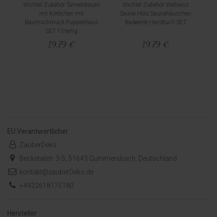
Wichtel Zubehör Tannenbaum
Wichtel Zubehör Wellness
mit Körbchen mit
Sauna Holz Saunahäuschen
Baumschmuck Puppenhaus
Badeente Handtuch SET
SET 15-teilig
19,79 €
19,79 €
EU Verantwortlicher
ZauberDeko
Becketalstr. 3-5, 51643 Gummersbach, Deutschland
kontakt@zauberDeko.de
+4922618175180
Hersteller