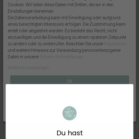
diese nicht ausdrücklich eingeschlossen werden.
Cookies. Wir teilen diese Daten mit Dritten, die wir in den
Einstellungen benennen.
Die Datenverarbeitung kann mit Einwilligung oder aufgrund
eines berechtigten Interesses erfolgen. Die Zustimmung kann
erteilt oder abgelehnt werden. Es besteht das Recht, nicht
einzuwilligen und die Einwilligung zu einem späteren Zeitpunkt
Weitere interessante Artikel
zu ändern oder zu widerrufen. Beachten Sie unser
Impressum
und weitere Hinweise zur Verwendung personenbezogener
Daten in unserer
Daten­schutz­erklärung
.
Weitere Einstellungen
OK
Alle ablehnen
Auswahl akzeptieren
Wichtel Zubehör Deko Mini
Wichtel Zubehör Deko Miniatur
Weihnachtsgirlande Girlande
Blumenkasten Terracotta
Tannengirlande Wichteltür 3m
Pflanzenkübel Puppenhaus SET
2-teilig
Du hast
4,79 €
7,99 €