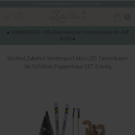
Persönliche Beratung unter: 02261-8175180
0
☀️ SOMMER SALE • 10% Gutscheincode: SommerZauber26 • AUF
ALLES☀️
Wichtel Zubehör Wintersport Mini LED Tannenbaum
Ski Schlitten Puppenhaus SET 6-teilig