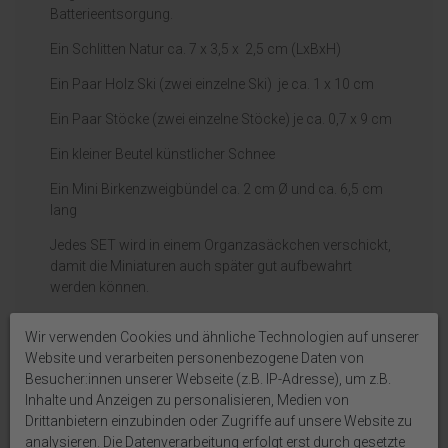
Batterieentsorgung.
Ein Schlitten Natur ca. 7 x 3,5 x 2,5 cm (LxBxH)
Ein Paar Holz Ski (zwei einzelne Ski) je ca. 1 x 10 cm
Ein Paar Stöcke (zwei einzelne Stöcke) je ca. 0,7 x 9 cm
Ein kleiner Beutel künstlicher Schnee
Ein Mini Birkenzweigbündel ca. 2 cm Ø und ca. 6,5 cm
lang
Jedes SET wird in einem Organzasäckchen verschickt,
damit die Miniaturen auch später gut aufbewahrt
werden können.
Wir verwenden Cookies und ähnliche Technologien auf unserer
ACHTUNG:
Dekorationsartikel. Kein Spielzeug! Beachten
Website und verarbeiten personenbezogene Daten von
Sie die Hinweise zur Batterieentsorgung.
Besucher:innen unserer Webseite (z.B. IP-Adresse), um z.B.
Inhalte und Anzeigen zu personalisieren, Medien von
Auf Produktbildern abgebildetes Zubehör sowie
Drittanbietern einzubinden oder Zugriffe auf unsere Website zu
Dekoartikel gehören nicht zum Lieferumfang, sofern
analysieren. Die Datenverarbeitung erfolgt erst durch gesetzte