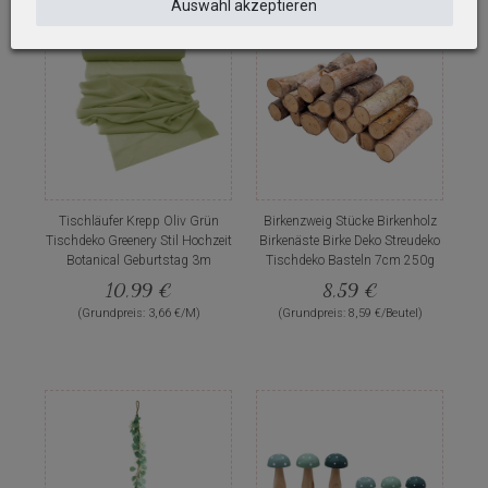
Auswahl akzeptieren
Tischläufer Krepp Oliv Grün
Birkenzweig Stücke Birkenholz
Tischdeko Greenery Stil Hochzeit
Birkenäste Birke Deko Streudeko
Botanical Geburtstag 3m
Tischdeko Basteln 7cm 250g
10,99 €
8,59 €
(Grundpreis: 3,66 €/M)
(Grundpreis: 8,59 €/Beutel)