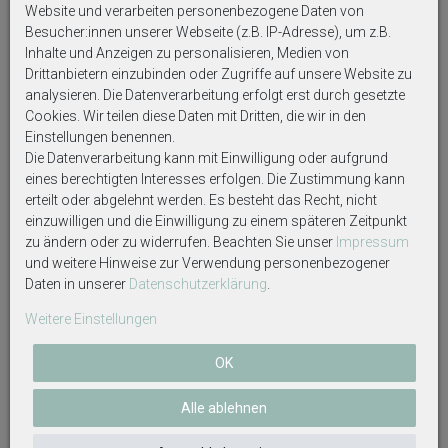
vorgesehenen Kästchen; falls keine Personalisierung
Website und verarbeiten personenbezogene Daten von
gewünscht ist, geben Sie bitte "ohne Personalisierung"
Besucher:innen unserer Webseite (z.B. IP-Adresse), um z.B.
ein.
Inhalte und Anzeigen zu personalisieren, Medien von
Drittanbietern einzubinden oder Zugriffe auf unsere Website zu
Manchmal kann ein Artikel ohne Personalisierung nicht
analysieren. Die Datenverarbeitung erfolgt erst durch gesetzte
versendet werden, dann müssen wir leider nach 12
Cookies. Wir teilen diese Daten mit Dritten, die wir in den
Stunden ohne Angabe stornieren.
Einstellungen benennen.
Die Datenverarbeitung kann mit Einwilligung oder aufgrund
Personalisierte Artikel sind vom Umtausch
eines berechtigten Interesses erfolgen. Die Zustimmung kann
ausgeschlossen!
erteilt oder abgelehnt werden. Es besteht das Recht, nicht
einzuwilligen und die Einwilligung zu einem späteren Zeitpunkt
zu ändern oder zu widerrufen. Beachten Sie unser
Impressum
Auf Produktbildern abgebildetes Zubehör sowie
und weitere Hinweise zur Verwendung personenbezogener
Dekoartikel gehören nicht zum Lieferumfang, sofern
Daten in unserer
Daten­schutz­erklärung
.
diese nicht ausdrücklich eingeschlossen werden.
Weitere Einstellungen
OK
Alle ablehnen
Weitere interessante Artikel