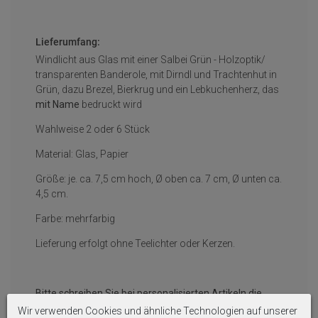
Lieferumfang:
Windlicht aus Glas mit einer Salbei Grün - Holzoptik/
transparenten Banderole, mit Dirndl und Trachtenhut in
Grün, dazu Brezel, Bierkrug und ein Lebkuchenherz, das
mit Name
bedruckt wird
Wahlweise 2 oder 6 Stück
Material: Glas, Papier
Größe: je. ca. 7,5 cm hoch, Ø oben ca. 7 cm, Ø unten ca.
4,5 cm.
Farbe: mehrfarbig
Lieferung erfolgt ohne Teelichter oder Kerzen.
Bitte schreiben Sie bei personalisierten Artikeln die
gewünschte Beschriftung per Nachricht oder in die
Wir verwenden Cookies und ähnliche Technologien auf unserer