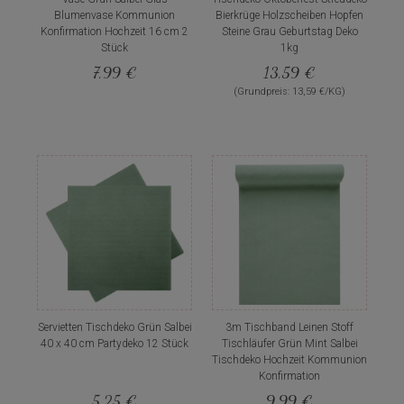
Blumenvase Kommunion
Bierkrüge Holzscheiben Hopfen
Konfirmation Hochzeit 16 cm 2
Steine Grau Geburtstag Deko
Stück
1kg
7,99 €
13,59 €
(Grundpreis: 13,59 €/KG)
Servietten Tischdeko Grün Salbei
3m Tischband Leinen Stoff
40 x 40 cm Partydeko 12 Stück
Tischläufer Grün Mint Salbei
Tischdeko Hochzeit Kommunion
Konfirmation
5,25 €
9,99 €