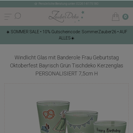
Persönliche Beratung unter: 02261-8175180
0
☀️ SOMMER SALE • 10% Gutscheincode: SommerZauber26 • AUF
ALLES☀️
Windlicht Glas mit Banderole Frau Geburtstag
Oktoberfest Bayrisch Grün Tischdeko Kerzenglas
PERSONALISIERT 7,5cm H