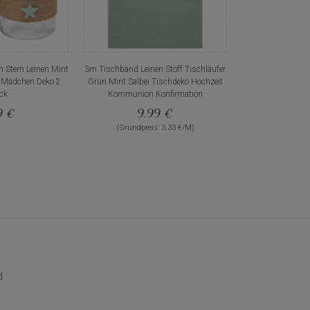
n Stern Leinen Mint
3m Tischband Leinen Stoff Tischläufer
 Mädchen Deko 2
Grün Mint Salbei Tischdeko Hochzeit
ck
Kommunion Konfirmation
9 €
9,99 €
(Grundpreis: 3,33 €/M)
d