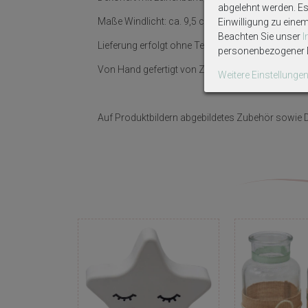
abgelehnt werden. Es 
Maße Windlicht: ca. 9,5 cm hoch, Ø ca. 8 cm.
Einwilligung zu eine
Beachten Sie unser
Lieferung erfolgt ohne Teelichter/Kerzen.
personenbezogener D
Von Hand gefertigt von ZauberDeko.
Weitere Einstellunge
Auf Produktbildern abgebildetes Zubehör sowie D