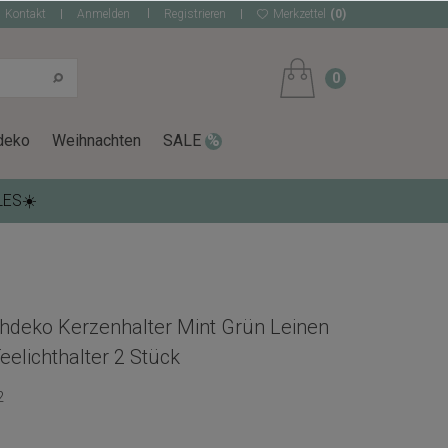
Kontakt
Anmelden
Registrieren
Merkzettel
(0)
0
deko
Weihnachten
SALE
LES☀️
chdeko Kerzenhalter Mint Grün Leinen
elichthalter 2 Stück
2