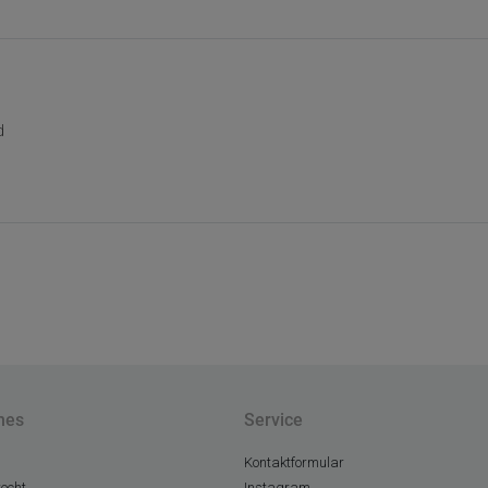
d
hes
Service
Kontaktformular
echt
Instagram