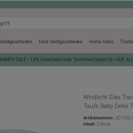
Geldgeschenke
Holz-Geldgeschenke
Home Deko
Tisch
OMMER SALE • 10% Gutscheincode: SommerZauber26 • AUF AL
Windlicht Glas Tis
Taufe Baby Deko Te
Artikelnummer:
ZD1742/
Inhalt:
2 Stück