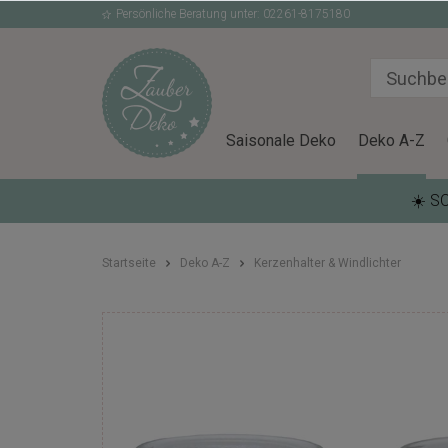
Persönliche Beratung unter: 02261-8175180
Saisonale Deko
Deko A-Z
☀️ S
Startseite
Deko A-Z
Kerzenhalter & Windlichter