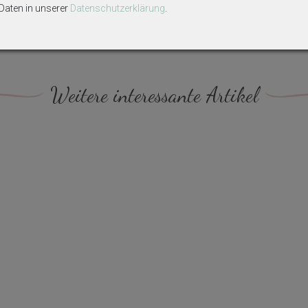
aten in unserer
Daten­schutz­erklärung
.
ekoartikel gehören nicht zum Lieferumfang, sofern diese nicht ausdrüc
n
Weitere interessante Artikel