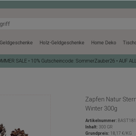
Geldgeschenke
Holz-Geldgeschenke
Home Deko
Tisch
OMMER SALE • 10% Gutscheincode: SommerZauber26 • AUF AL
Zapfen Natur Ster
Winter 300g
Artikelnummer:
BAST181
Inhalt:
300 GR
Grundpreis:
18,17 €/KG