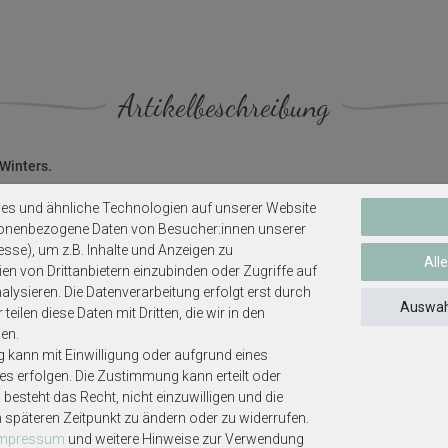
Artikelbeschreibung
Winters.
en welche zu sammeln, können Sie gern auf unsere Streudeko zurück gr
es und ähnliche Technologien auf unserer Website
ndere Kleinigkeiten schon zusammen gestellt.
sonenbezogene Daten von Besucher:innen unserer
esse), um z.B. Inhalte und Anzeigen zu
All
en von Drittanbietern einzubinden oder Zugriffe auf
lysieren. Die Datenverarbeitung erfolgt erst durch
Auswah
teilen diese Daten mit Dritten, die wir in den
ien und Sternen.
en.
g kann mit Einwilligung oder aufgrund eines
ses erfolgen. Die Zustimmung kann erteilt oder
besteht das Recht, nicht einzuwilligen und die
m späteren Zeitpunkt zu ändern oder zu widerrufen.
Impressum
und weitere Hinweise zur Verwendung