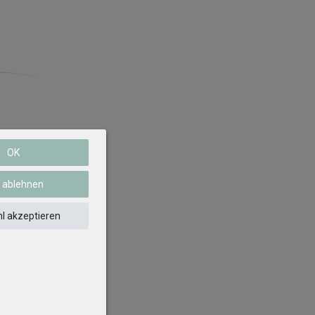
eifen.
OK
e ablehnen
l akzeptieren