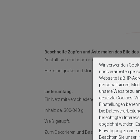
Beschneite Zapfen und Äste malen das Bild des 
Anstatt sich mühsam im Wald mit eiskalten Händ
Wir verwenden Cooki
Hier sind große und kleine Zapfen, Zweige und a
und verarbeiten per
Webseite (z.B. IP-Adr
personalisieren, Medi
unsere Website zu ana
Lieferumfang:
gesetzte Cookies. Wir 
Ein Netz mit verschiedenen Zapfen, Naturmaterial
Einstellungen benenn
Inhalt: ca. 300-340 g.
Die Datenverarbeitun
berechtigten Interes
Weiß getupft.
abgelehnt werden. Es 
Einwilligung zu eine
Zum Dekorieren und Basteln.
Beachten Sie unser