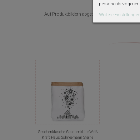
personenbezogener D
Auf Produktbildern abgebildetes Zubehör sowie D
Weitere Einstellunge
Geschenktasche Geschenktüte Weiß
Kraft Haus Schneemann Sterne