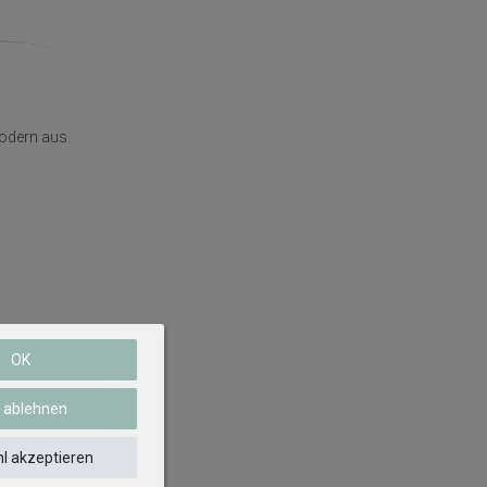
modern aus.
OK
e ablehnen
l akzeptieren