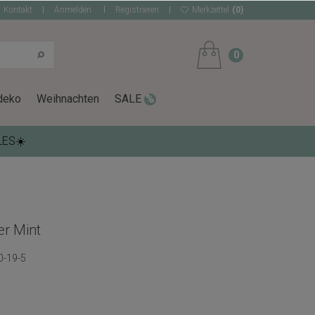
Kontakt
Anmelden
Registrieren
Merkzettel
(0)
0
deko
Weihnachten
SALE
LES☀️
er Mint
0-19-5