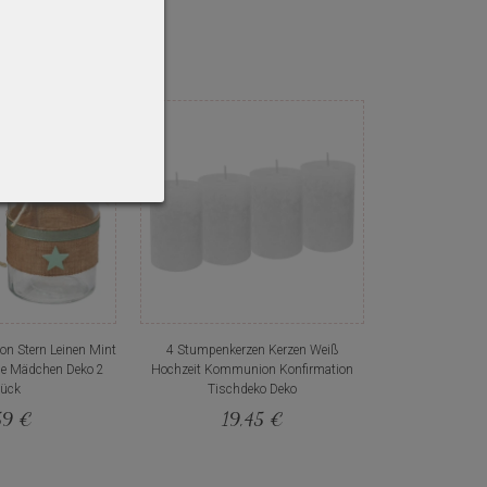
on Stern Leinen Mint
4 Stumpenkerzen Kerzen Weiß
ge Mädchen Deko 2
Hochzeit Kommunion Konfirmation
tück
Tischdeko Deko
59 €
19,45 €