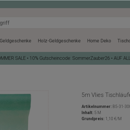
Geldgeschenke
Holz-Geldgeschenke
Home Deko
Tisch
OMMER SALE • 10% Gutscheincode: SommerZauber26 • AUF AL
5m Vlies Tischläuf
Artikelnummer:
B5-31-30
Inhalt:
5 M
Grundpreis:
1,10 €/M