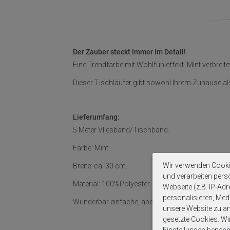
Der Zauber steckt immer im Detail!
Eine Trendfarbe mit Wohlfühleffekt. Mint verbrei
Dieser Tischläufer gibt sowohl Ihrem Zuhause als 
Lieferumfang:
5 Meter Vliesband/Tischband.
Farbe: Mint.
Wir verwenden Cooki
Breite: ca. 30 cm.
und verarbeiten per
Material:
100%Polyester
.
Webseite (z.B. IP-Adr
personalisieren, Medi
Wunderbar einfache, aber edle Tisch- oder Raumde
unsere Website zu ana
gesetzte Cookies. Wir 
Einstellungen benenn