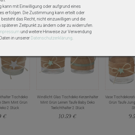
g kann mit Einwilligung oder aufgrund eines
Weitere interessante Artikel
ses erfolgen. Die Zustimmung kann erteilt oder
besteht das Recht, nicht einzuwilligen und die
m späteren Zeitpunkt zu ändern oder zu widerrufen.
Impressum
und weitere Hinweise zur Verwendung
aten in unserer
Daten­schutz­erklärung
.
n
hthalter Tischdeko
Windlicht Glas Tischdeko Kerzenhalter
Vase Tischdekorati
fe Stern Mint Grün
Mint Grün Leinen Taufe Baby Deko
Grün Taufe Jun
Deko 2 Stück
Teelichthalter 2 Stück
S
9 €
10,59 €
9,