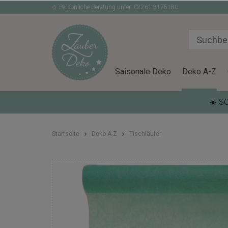
Persönliche Beratung unter: 02261-8175180
Saisonale Deko
Deko A-Z
☀️ S
Startseite
Deko A-Z
Tischläufer