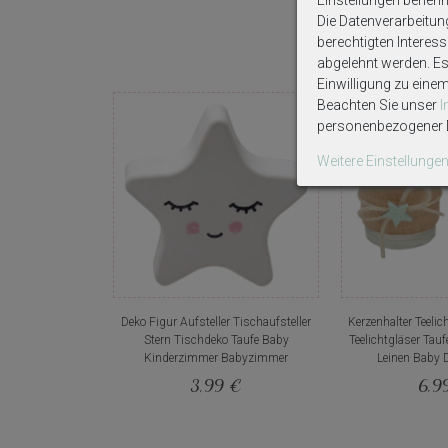
Die Datenverarbeitun
berechtigten Interes
abgelehnt werden. Es 
Einwilligung zu eine
Beachten Sie unser
personenbezogener D
Weitere Einstellunge
Deko Figur Aufsteller Tischaufsteller
Kerzenhalter Teelic
Stern Tischdeko Taufe Baby
Teelichtgläser Tau
Kinderzimmer Babyzimmer
Leinen Baby 
3,99 €
6,9