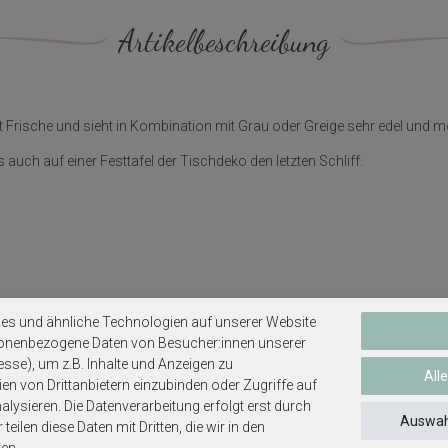
Artikelbeschreibung
tet Frische und sieht in Kombination mit Grau oder Greige sehr edel und 
auch auf einer Festtafel der Tischdeko den letzten Schliff.
es und ähnliche Technologien auf unserer Website
sonenbezogene Daten von Besucher:innen unserer
esse), um z.B. Inhalte und Anzeigen zu
All
en von Drittanbietern einzubinden oder Zugriffe auf
ko für Ihre Festlichkeiten.
lysieren. Die Datenverarbeitung erfolgt erst durch
Auswah
teilen diese Daten mit Dritten, die wir in den
en.