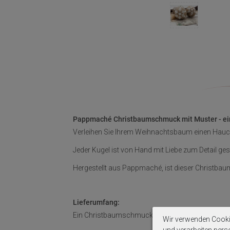
Pappmaché Christbaumschmuck mit Muster - ei
Verleihen Sie Ihrem Weihnachtsbaum einen Hau
Jeder Kugel ist von Hand mit Liebe zum Detail ge
Hergestellt aus Pappmaché, ist dieser Christba
Lieferumfang:
Ein Christbaumschmuck aus Kraft Pappmaché, we
Wir verwenden Cooki