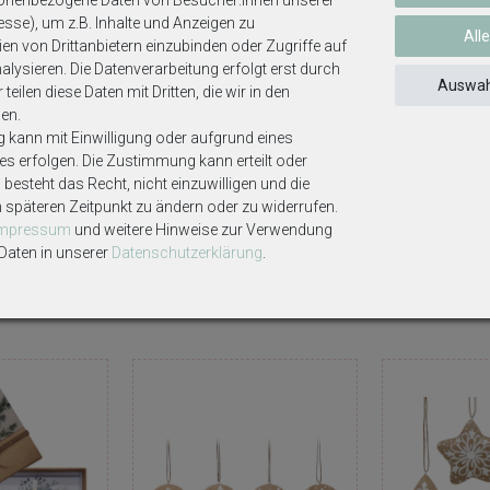
sonenbezogene Daten von Besucher:innen unserer
.
esse), um z.B. Inhalte und Anzeigen zu
All
en von Drittanbietern einzubinden oder Zugriffe auf
lysieren. Die Datenverarbeitung erfolgt erst durch
Auswah
teilen diese Daten mit Dritten, die wir in den
en.
g kann mit Einwilligung oder aufgrund eines
ses erfolgen. Die Zustimmung kann erteilt oder
besteht das Recht, nicht einzuwilligen und die
ekoartikel gehören nicht zum Lieferumfang, sofern diese nicht ausdrüc
m späteren Zeitpunkt zu ändern oder zu widerrufen.
Impressum
und weitere Hinweise zur Verwendung
aten in unserer
Daten­schutz­erklärung
.
Weitere interessante Artikel
n