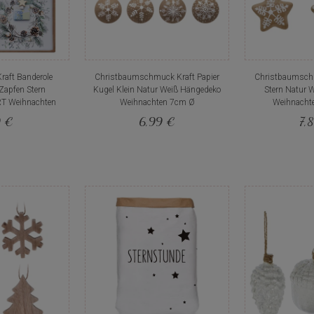
raft Banderole
Christbaumschmuck Kraft Papier
Christbaumschm
Zapfen Stern
Kugel Klein Natur Weiß Hängedeko
Stern Natur 
T Weihnachten
Weihnachten 7cm Ø
Weihnacht
9 €
6,99 €
7,