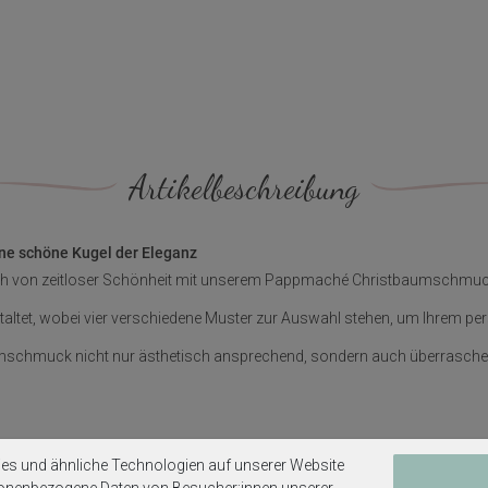
Artikelbeschreibung
ne schöne Kugel der Eleganz
ch von zeitloser Schönheit mit unserem Pappmaché Christbaumschmuc
staltet, wobei vier verschiedene Muster zur Auswahl stehen, um Ihrem per
umschmuck nicht nur ästhetisch ansprechend, sondern auch überrasche
iß bemalt, wahlweise 4 verscheidene Muster.
es und ähnliche Technologien auf unserer Website