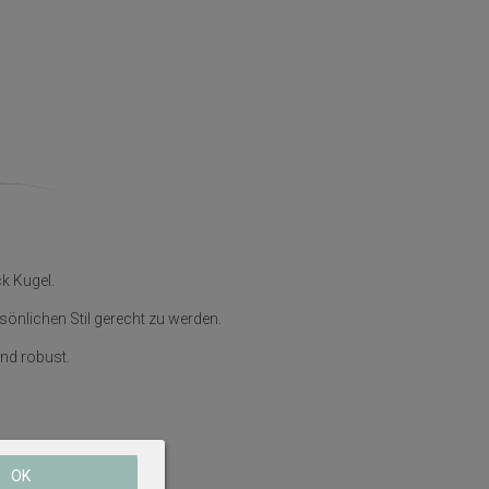
k Kugel.
sönlichen Stil gerecht zu werden.
nd robust.
OK