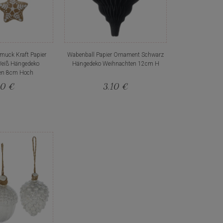
uck Kraft Papier
Wabenball Papier Ornament Schwarz
Weiß Hängedeko
Hängedeko Weihnachten 12cm H
en 8cm Hoch
80 €
3,10 €