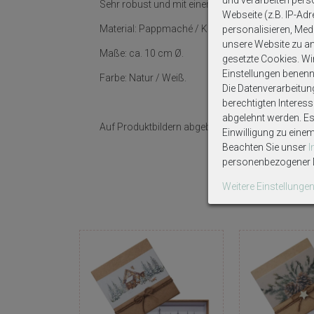
und verarbeiten per
Sehr robust und mit einer Kordel zum Aufhängen
Webseite (z.B. IP-Adr
Material: Pappmaché / Kordel.
personalisieren, Medi
unsere Website zu ana
Maße: ca. 10 cm Ø.
gesetzte Cookies. Wir 
Einstellungen benenn
Farbe: Natur / Weiß.
Die Datenverarbeitun
berechtigten Interes
abgelehnt werden. Es 
Auf Produktbildern abgebildetes Zubehör sowie D
Einwilligung zu eine
Beachten Sie unser
personenbezogener D
Weitere Einstellunge