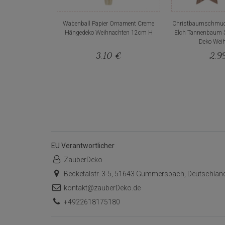
Wabenball Papier Ornament Creme
Christbaumschmuc
Hängedeko Weihnachten 12cm H
Elch Tannenbaum S
Deko Wei
3,10 €
2,9
EU Verantwortlicher
ZauberDeko
Becketalstr. 3-5, 51643 Gummersbach, Deutschlan
kontakt@zauberDeko.de
+4922618175180