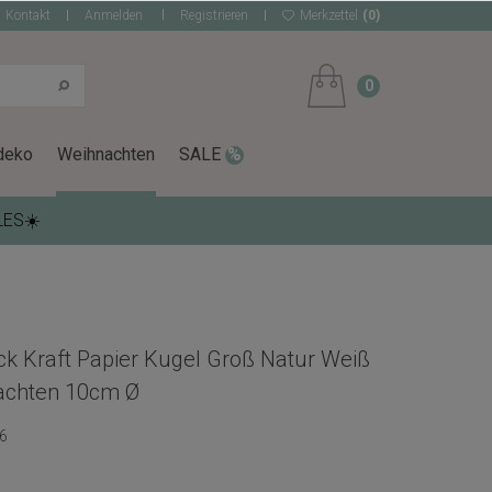
Kontakt
Anmelden
Registrieren
Merkzettel
(0)
0
deko
Weihnachten
SALE
LES☀️
 Kraft Papier Kugel Groß Natur Weiß
achten 10cm Ø
6