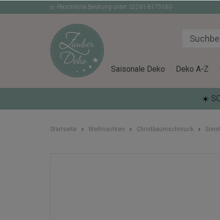
Persönliche Beratung unter: 02261-8175180
Saisonale Deko
Deko A-Z
☀️ S
Startseite
Weihnachten
Christbaumschmuck
Sons