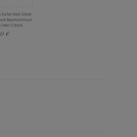
Eichel Weiß Glitzer
muck Baumschmuck
 Deko 3 Stück
20 €