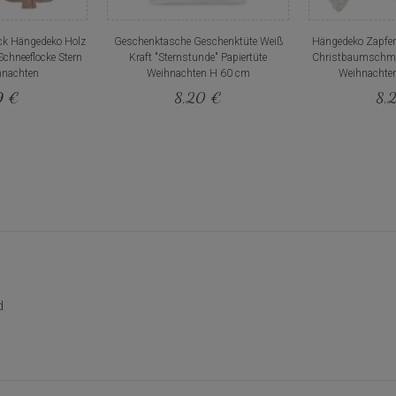
k Hängedeko Holz
Geschenktasche Geschenktüte Weiß
Hängedeko Zapfen 
chneeflocke Stern
Kraft "Sternstunde" Papiertüte
Christbaumsch
hnachten
Weihnachten H 60 cm
Weihnachten
9 €
8,20 €
8,
d