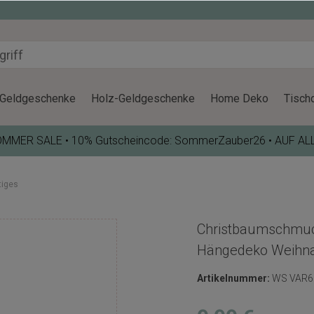
Geldgeschenke
Holz-Geldgeschenke
Home Deko
Tisch
OMMER SALE • 10% Gutscheincode: SommerZauber26 • AUF AL
tiges
Christbaumschmuck
Hängedeko Weihn
Artikelnummer:
WS VAR6