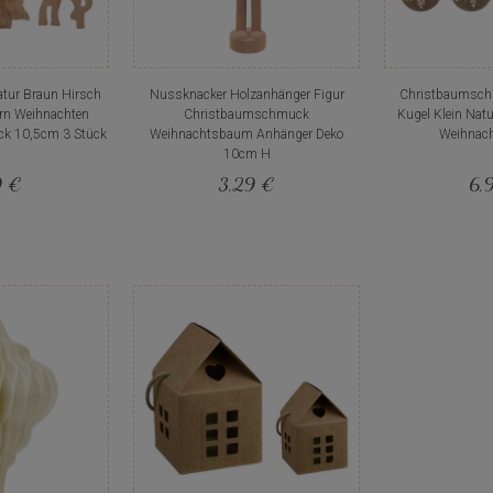
tur Braun Hirsch
Nussknacker Holzanhänger Figur
Christbaumschm
rn Weihnachten
Christbaumschmuck
Kugel Klein Nat
k 10,5cm 3 Stück
Weihnachtsbaum Anhänger Deko
Weihnac
10cm H
9 €
3,29 €
6,