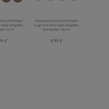
uck Kraft Papier
Christbaumschmuck Kraft Papier
ur Weiß Hängedeko
Kugel Groß Natur Weiß Hängedeko
hten 7cm Ø
Weihnachten 10cm Ø
99 €
9,99 €