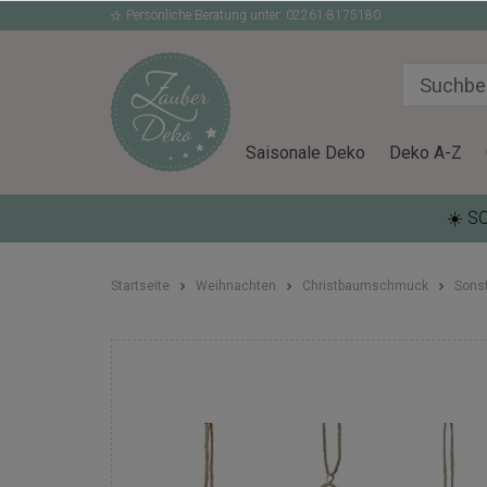
Persönliche Beratung unter: 02261-8175180
Saisonale Deko
Deko A-Z
☀️ S
Startseite
Weihnachten
Christbaumschmuck
Sons