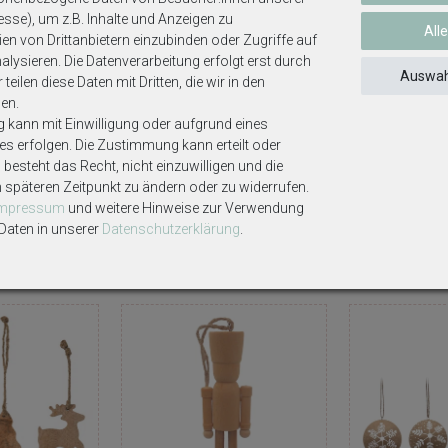
esse), um z.B. Inhalte und Anzeigen zu
All
en von Drittanbietern einzubinden oder Zugriffe auf
lysieren. Die Datenverarbeitung erfolgt erst durch
Auswah
teilen diese Daten mit Dritten, die wir in den
en.
g kann mit Einwilligung oder aufgrund eines
ses erfolgen. Die Zustimmung kann erteilt oder
ekoartikel gehören nicht zum Lieferumfang, sofern diese nicht ausdrüc
besteht das Recht, nicht einzuwilligen und die
m späteren Zeitpunkt zu ändern oder zu widerrufen.
Impressum
und weitere Hinweise zur Verwendung
aten in unserer
Daten­schutz­erklärung
.
Weitere interessante Artikel
n