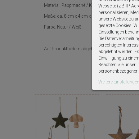
Material: Pappmaché / Kordel.
Webseite (z.B. IP-Adr
personalisieren, Medi
Maße: ca. 8 cm x 4 cm x 8 cm (LxBxH).
unsere Website zu ana
gesetzte Cookies. Wir 
Farbe: Natur / Weiß.
Einstellungen benenn
Die Datenverarbeitun
berechtigten Interes
Auf Produktbildern abgebildetes Zubehör sowie D
abgelehnt werden. Es 
Einwilligung zu eine
Beachten Sie unser
personenbezogener D
Weitere Einstellunge