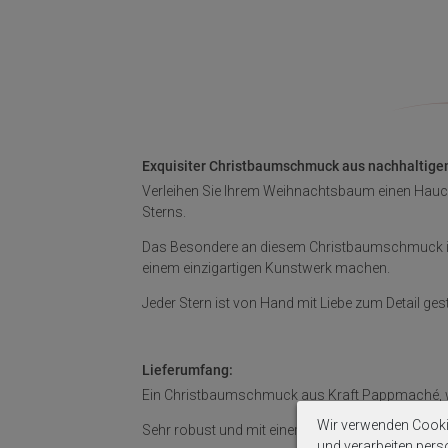
Exquisiter Christbaumschmuck aus nachhaltige
Verleihen Sie Ihrem Weihnachtsbaum einen Hau
Sterns.
Das Besondere an diesem Christbaumschmuck ist 
einem einzigartigen Kunstwerk machen.
Jeder Stern ist von Hand mit Liebe zum Detail ges
Lieferumfang:
Ein Christbaumschmuck aus Kraft Pappmaché, we
Wir verwenden Cooki
Sehr robust und mit einer Kordel zum Aufhängen
und verarbeiten per