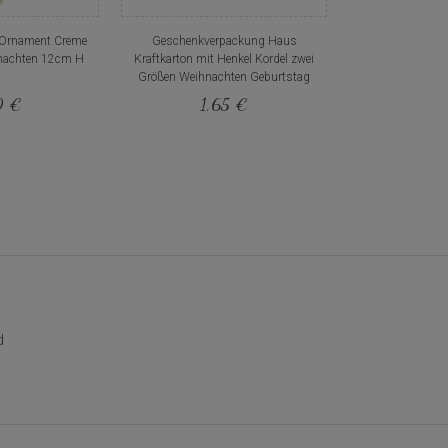
 Ornament Creme
Geschenkverpackung Haus
nachten 12cm H
Kraftkarton mit Henkel Kordel zwei
Größen Weihnachten Geburtstag
0 €
1,65 €
d