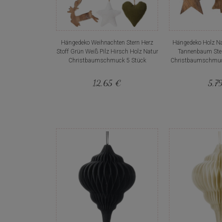
Hängedeko Weihnachten Stern Herz
Hängedeko Holz Na
Stoff Grün Weiß Pilz Hirsch Holz Natur
Tannenbaum Ste
Christbaumschmuck 5 Stück
Christbaumschmuc
12,65 €
5,7