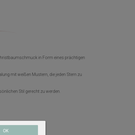
Christbaumschmuck in Form eines prächtigen
ung mit weißen Mustern, die jeden Stern zu
sönlichen Stil gerecht zu werden.
OK