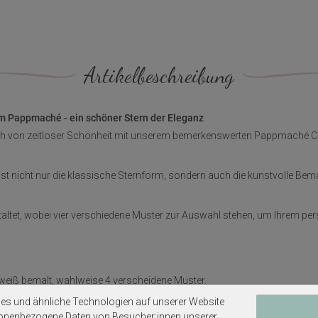
Artikelbeschreibung
m Pappmaché - ein schöner Stern der Eleganz
ch von zeitloser Schönheit mit unserem bemerkenswerten Pappmaché 
nicht nur die klassische Sternform, sondern auch die kunstvolle Bemal
taltet, wobei vier verschiedene Muster zur Auswahl stehen, um Ihrem per
iß bemalt, wahlweise 4 verscheidene Muster.
es und ähnliche Technologien auf unserer Website
.
sonenbezogene Daten von Besucher:innen unserer