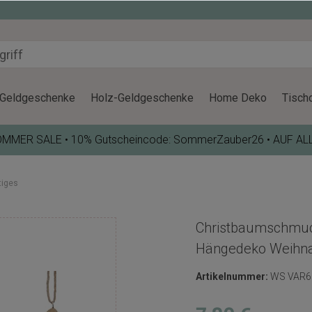
Geldgeschenke
Holz-Geldgeschenke
Home Deko
Tisch
OMMER SALE • 10% Gutscheincode: SommerZauber26 • AUF AL
tiges
Christbaumschmuck
Hängedeko Weihn
Artikelnummer:
WS VAR6