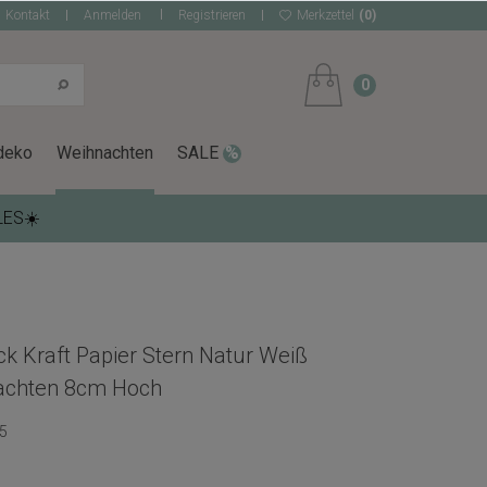
Kontakt
Anmelden
Registrieren
Merkzettel
(0)
0
deko
Weihnachten
SALE
LES☀️
 Kraft Papier Stern Natur Weiß
achten 8cm Hoch
5