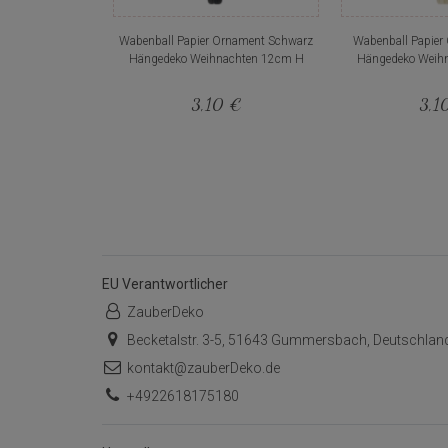
Wabenball Papier Ornament Schwarz
Wabenball Papier
Hängedeko Weihnachten 12cm H
Hängedeko Weih
3,10 €
3,1
EU Verantwortlicher
ZauberDeko
Becketalstr. 3-5, 51643 Gummersbach, Deutschlan
kontakt@zauberDeko.de
+4922618175180