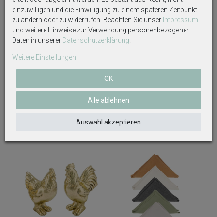
einzuwilligen und die Einwilligung zu einem späteren Zeitpunkt
zu ändern oder zu widerrufen. Beachten Sie unser
Impressum
und weitere Hinweise zur Verwendung personenbezogener
Daten in unserer
Daten­schutz­erklärung
.
Weitere Einstellungen
Decke Chenille Ocker Senfgelb
Servietten Hühner Küken
Wohndecke Sofadecke 127 cm x
Bauernhof Tischdeko Frühling
OK
152 cm
Ostern Garten 33 x 33 cm 20er
Pack
Alle ablehnen
28,79 €
3,50 €
Auswahl akzeptieren