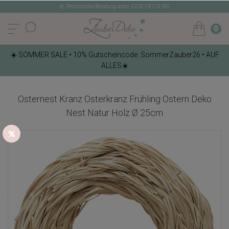
Persönliche Beratung unter: 02261-8175180
0
☀️ SOMMER SALE • 10% Gutscheincode: SommerZauber26 • AUF
ALLES☀️
Osternest Kranz Osterkranz Frühling Ostern Deko
Nest Natur Holz Ø 25cm