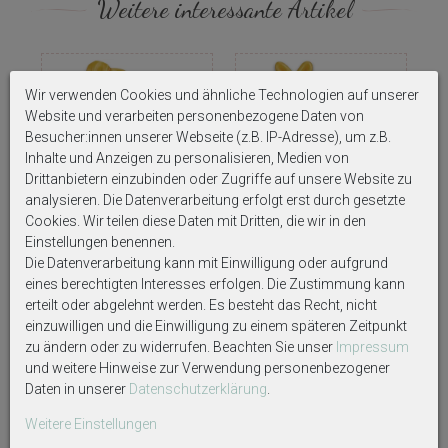
Weitere interessante Artikel
Wir verwenden Cookies und ähnliche Technologien auf unserer
Website und verarbeiten personenbezogene Daten von
Besucher:innen unserer Webseite (z.B. IP-Adresse), um z.B.
Inhalte und Anzeigen zu personalisieren, Medien von
Drittanbietern einzubinden oder Zugriffe auf unsere Website zu
analysieren. Die Datenverarbeitung erfolgt erst durch gesetzte
Cookies. Wir teilen diese Daten mit Dritten, die wir in den
Einstellungen benennen.
Deko Blume Aufsteller Gelb Holz
Deko Blume Aufsteller Gelb
Tischdeko Frühling Sommer
Sternförmig Holz Tischdeko
Die Datenverarbeitung kann mit Einwilligung oder aufgrund
25cm oder 20cm
Frühling Sommer 23cm oder
eines berechtigten Interesses erfolgen. Die Zustimmung kann
17cm
erteilt oder abgelehnt werden. Es besteht das Recht, nicht
7,39 €
7,39 €
einzuwilligen und die Einwilligung zu einem späteren Zeitpunkt
zu ändern oder zu widerrufen. Beachten Sie unser
Impressum
und weitere Hinweise zur Verwendung personenbezogener
Daten in unserer
Daten­schutz­erklärung
.
Weitere Einstellungen