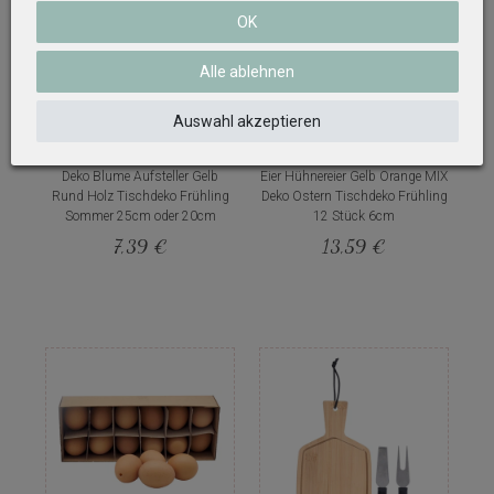
OK
Alle ablehnen
Auswahl akzeptieren
Deko Blume Aufsteller Gelb
Eier Hühnereier Gelb Orange MIX
Rund Holz Tischdeko Frühling
Deko Ostern Tischdeko Frühling
Sommer 25cm oder 20cm
12 Stück 6cm
7,39 €
13,59 €