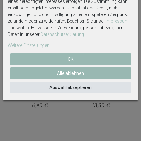
eines berechtigten Interesses erfolgen. Die Zustimmung kann
erteilt oder abgelehnt werden. Es besteht das Recht, nicht
Weitere interessante Artikel
einzuwilligen und die Einwilligung zu einem späteren Zeitpunkt
zu ändern oder zu widerrufen. Beachten Sie unser
Impressum
und weitere Hinweise zur Verwendung personenbezogener
Daten in unserer
Daten­schutz­erklärung
.
Weitere Einstellungen
OK
Alle ablehnen
Hase Osterhase Deko
Eier Hühnereier Gelb Orange MIX
Auswahl akzeptieren
Mangoholz Groß oder Klein
Deko Ostern Tischdeko Frühling
Tischdeko Ostern Frühling
12 Stück 6cm
6,49 €
13,59 €