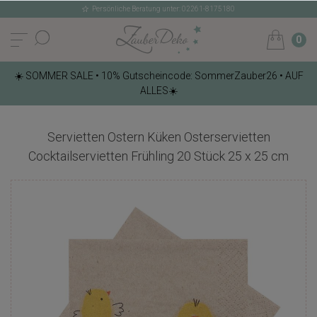
Persönliche Beratung unter: 02261-8175180
0
☀️ SOMMER SALE • 10% Gutscheincode: SommerZauber26 • AUF
ALLES☀️
Servietten Ostern Küken Osterservietten
Cocktailservietten Frühling 20 Stück 25 x 25 cm