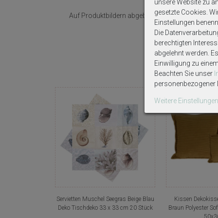
unsere Website zu ana
gesetzte Cookies. Wir 
Auf Produktbildern abgebildetes Zubehör sowie D
Einstellungen benenn
Die Datenverarbeitun
berechtigten Interes
abgelehnt werden. Es 
Einwilligung zu eine
Beachten Sie unser
personenbezogener D
Weitere Einstellunge
Servietten Muschel Seegras Beige Blau
Kissen Dekokiss
Deko Tischdeko 33 x 33 cm 20 Stück
Braun Polyester S
50x3