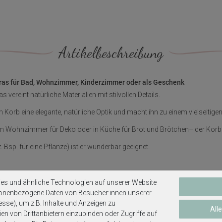
Artikelbeschreibung
ras für Bad, Wohnzimmer, Kinderzimmer oder als Geschenk
reint natürliche Materialien mit stilvollen Details.
m Korb eine elegante, natürliche Optik und macht ihn zu einem vielseiti
Wohnzimmer für Deko oder in Küche für Brot und Brötchen– der Korb sor
sp. für eine Pflanze) ist er wunderbar geeignet.
es und ähnliche Technologien auf unserer Website
mit Textilrand in Creme
sonenbezogene Daten von Besucher:innen unserer
esse), um z.B. Inhalte und Anzeigen zu
All
en von Drittanbietern einzubinden oder Zugriffe auf