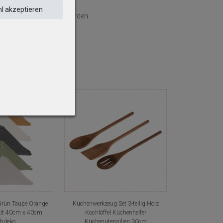
l akzeptieren
klich eingeschlossen werden.
 Grün Taupe Orange
Küchenwerkzeug Set 3-teilig Holz
zit 40cm x 40cm
Kochlöffel Küchenhelfer
chdeko
Küchenutensilien 30cm