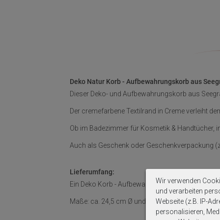
Deko Natur Korb - Aufbewahrungskorb aus Seeg
Dieser Deko- und Aufbewahrungskorb aus Seegras ve
Der cremefarbene Textilrand in Creme verleiht de
Ob im Badezimmer für Kosmetik & Handtücher, im 
Auch als Geschenk oder Geschenkverpackung (z. B
Lieferumfang:
Wir verwenden Cooki
Ein Deko Korb - Aufbewahrungskorb aus Seegras 
und verarbeiten per
Webseite (z.B. IP-Adr
Maße: ca. 24,5 cm Ø und ca. 14 cm H
personalisieren, Medi