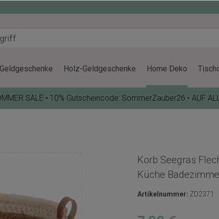
Geldgeschenke
Holz-Geldgeschenke
Home Deko
Tisch
OMMER SALE • 10% Gutscheincode: SommerZauber26 • AUF AL
Korb Seegras Flec
Küche Badezimmer
Artikelnummer:
ZD2371