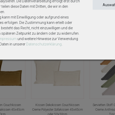
lysieren. Die Datenverarbeitung erfolgt erst durch
Auswah
teilen diese Daten mit Dritten, die wir in den
ekoartikel gehören nicht zum Lieferumfang, sofern diese nicht ausdrüc
en.
g kann mit Einwilligung oder aufgrund eines
ses erfolgen. Die Zustimmung kann erteilt oder
besteht das Recht, nicht einzuwilligen und die
Weitere interessante Artikel
m späteren Zeitpunkt zu ändern oder zu widerrufen.
Impressum
und weitere Hinweise zur Verwendung
aten in unserer
Daten­schutz­erklärung
.
n
en Couchkissen
Kissen Dekokissen Couchkissen
Servietten Stoff
ofakissen 45x45cm
Creme Polyester Sofakissen 45x45cm
Creme Anthra
0cm
oder 50x30cm
Tis