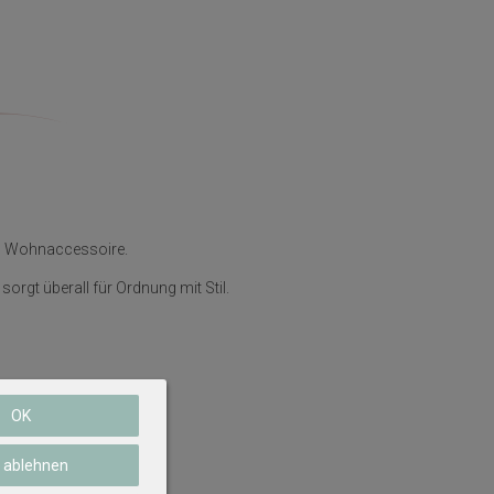
gen Wohnaccessoire.
gt überall für Ordnung mit Stil.
OK
e ablehnen