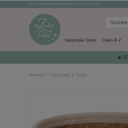
Persönliche Beratung unter: 02261-8175180
Saisonale Deko
Deko A-Z
☀️ S
Startseite
Home Deko
Küche