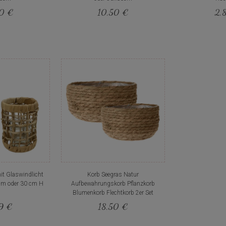
50 €
10,50 €
2,
it Glaswindlicht
Korb Seegras Natur
cm oder 30 cm H
Aufbewahrungskorb Pflanzkorb
Blumenkorb Flechtkorb 2er Set
59 €
18,50 €