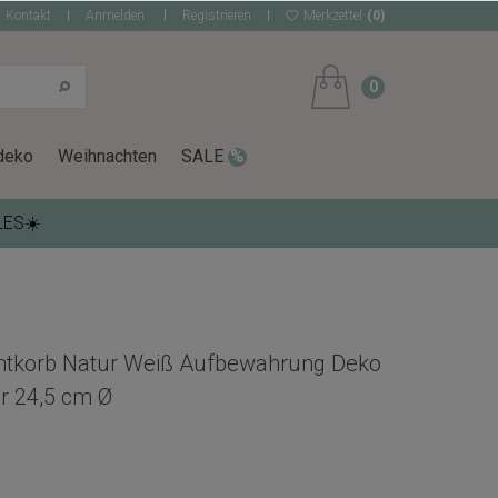
Kontakt
Anmelden
Registrieren
Merkzettel
(0)
0
deko
Weihnachten
SALE
LES☀️
htkorb Natur Weiß Aufbewahrung Deko
 24,5 cm Ø