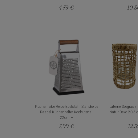
4,79 €
10,
Küchenreibe Reibe Edelstahl Standreibe
Laterne Seegras m
Raspel Küchenhelfer Kochutensil
Natur Deko 20,5 
22cm H
7,99 €
12,