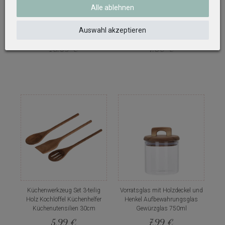
Alle ablehnen
Obstschale Mango Holz
Stoffbeutel
Schüssel Rund auf Fuß Servier
Aufbewahrungsbeutel mit
Schale Massiv lebensmittelecht
Zugband Baumwolle Weiß 27x
Auswahl akzeptieren
25cm
22 cm
16,89 €
4,30 €
Küchenwerkzeug Set 3-teilig
Vorratsglas mit Holzdeckel und
Holz Kochlöffel Küchenhelfer
Henkel Aufbewahrungsglas
Küchenutensilien 30cm
Gewürzglas 750ml
5,99 €
7,99 €