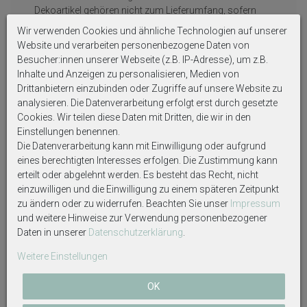
Dekoartikel gehören nicht zum Lieferumfang, sofern
diese nicht ausdrücklich eingeschlossen werden.
Wir verwenden Cookies und ähnliche Technologien auf unserer
Website und verarbeiten personenbezogene Daten von
Besucher:innen unserer Webseite (z.B. IP-Adresse), um z.B.
Inhalte und Anzeigen zu personalisieren, Medien von
Drittanbietern einzubinden oder Zugriffe auf unsere Website zu
analysieren. Die Datenverarbeitung erfolgt erst durch gesetzte
Cookies. Wir teilen diese Daten mit Dritten, die wir in den
Einstellungen benennen.
Die Datenverarbeitung kann mit Einwilligung oder aufgrund
Weitere interessante Artikel
eines berechtigten Interesses erfolgen. Die Zustimmung kann
erteilt oder abgelehnt werden. Es besteht das Recht, nicht
einzuwilligen und die Einwilligung zu einem späteren Zeitpunkt
zu ändern oder zu widerrufen. Beachten Sie unser
Impressum
und weitere Hinweise zur Verwendung personenbezogener
Daten in unserer
Daten­schutz­erklärung
.
Weitere Einstellungen
OK