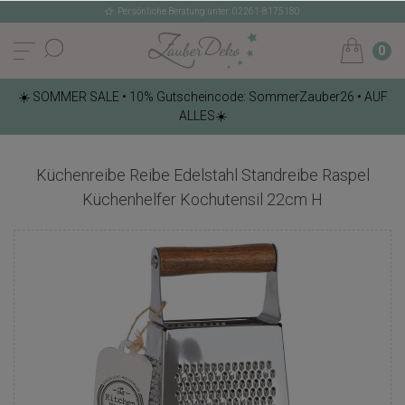
Persönliche Beratung unter: 02261-8175180
0
☀️ SOMMER SALE • 10% Gutscheincode: SommerZauber26 • AUF
ALLES☀️
Küchenreibe Reibe Edelstahl Standreibe Raspel
Küchenhelfer Kochutensil 22cm H