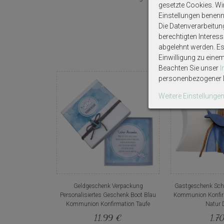
gesetzte Cookies. Wir 
Einstellungen benenn
Die Datenverarbeitun
berechtigten Interes
abgelehnt werden. Es 
Einwilligung zu eine
Beachten Sie unser
personenbezogener D
Weitere Einstellunge
Geldgeschenk Verpackung
Gastgeschenk Scha
Personalisiertes Geschenk Boot Blau
Kommunion Konfir
Kommunion Konfirmation Taufe
Natur 
11,99 €
1,7