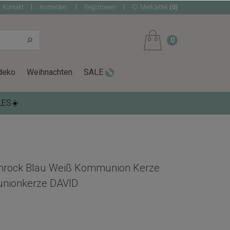
Kontakt
Anmelden
Registrieren
Merkzettel
(0)
0
deko
Weihnachten
SALE
LES☀️
enrock Blau Weiß Kommunion Kerze
nionkerze DAVID