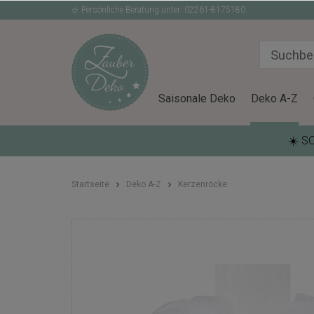
Persönliche Beratung unter: 02261-8175180
Saisonale Deko
Deko A-Z
☀️ S
Startseite
Deko A-Z
Kerzenröcke