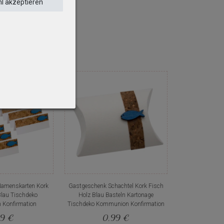
l akzeptieren
Namenskarten Kork
Gastgeschenk Schachtel Kork Fisch
Blau Tischdeko
Holz Blau Basteln Kartonage
Konfirmation
Tischdeko Kommunion Konfirmation
59 €
0,99 €