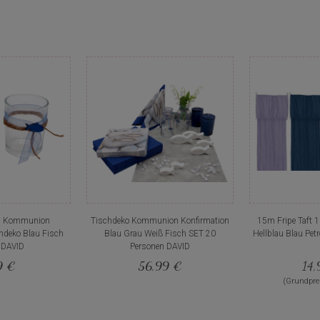
as Kommunion
Tischdeko Kommunion Konfirmation
15m Fripe Taft 
hdeko Blau Fisch
Blau Grau Weiß Fisch SET 20
Hellblau Blau Petr
 DAVID
Personen DAVID
9 €
56,99 €
14,
(Grundprei