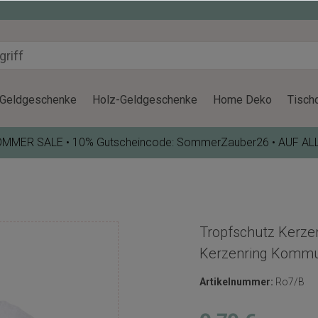
Geldgeschenke
Holz-Geldgeschenke
Home Deko
Tisch
OMMER SALE • 10% Gutscheincode: SommerZauber26 • AUF AL
Tropfschutz Kerz
Kerzenring Kommu
Artikelnummer:
Ro7/B