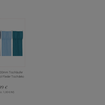
100mm Tischläufer
ol Flieder Tischdeko
99 €
s: 1,00 €/M)