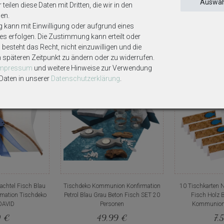
Auswah
teilen diese Daten mit Dritten, die wir in den
en.
g kann mit Einwilligung oder aufgrund eines
ses erfolgen. Die Zustimmung kann erteilt oder
Weitere interessante Artikel
besteht das Recht, nicht einzuwilligen und die
m späteren Zeitpunkt zu ändern oder zu widerrufen.
Impressum
und weitere Hinweise zur Verwendung
aten in unserer
Daten­schutz­erklärung
.
n
chtel Fisch Blau
Tischdeko Kommunion Konfirmation
10 Tischkarten 
mation Tischdeko
Petrol Blau Grau Beton Fisch SET 20
Fisch Holz 
DAVID
Personen
Kommunion 
0 €
49,99 €
7,