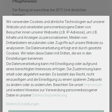
Pflegehinweise:
Der Bezug ist waschbar bei 30°C (mit ähnlichen
Farben).
Wir verwenden Cookies und ähnliche Technologien auf unserer
Nicht bleichen.
Website und verarbeiten personenbezogene Daten von
Besucher:innen unserer Webseite (z.B. IP-Adresse), um z.B.
Nicht Trockner geeignet.
Inhalte und Anzeigen zu personalisieren, Medien von
Der Bezug kann bei mittlerer Temperatur gebügelt
Drittanbietern einzubinden oder Zugriffe auf unsere Website zu
werden.
analysieren. Die Datenverarbeitung erfolgt erst durch gesetzte
Cookies. Wir teilen diese Daten mit Dritten, die wir in den
Nicht für die chemische Reinigung geeignet.
Einstellungen benennen.
Die Datenverarbeitung kann mit Einwilligung oder aufgrund
eines berechtigten Interesses erfolgen. Die Zustimmung kann
erteilt oder abgelehnt werden. Es besteht das Recht, nicht
einzuwilligen und die Einwilligung zu einem späteren Zeitpunkt
Weitere interessante Artikel
zu ändern oder zu widerrufen. Beachten Sie unser
Impressum
und weitere Hinweise zur Verwendung personenbezogener
Daten in unserer
Daten­schutz­erklärung
.
Weitere Einstellungen