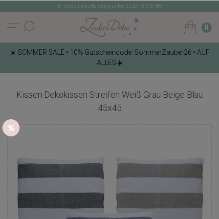
Persönliche Beratung unter: 02261-8175180
0
☀️ SOMMER SALE • 10% Gutscheincode: SommerZauber26 • AUF
ALLES☀️
Kissen Dekokissen Streifen Weiß Grau Beige Blau
45x45