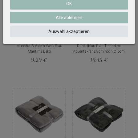
OK
Alle ablehnen
Auswahl akzeptieren
Aufsteller Mangoholz Seepferd
4 Stumpenkerzen Kerzen
Muschel Seestern Weiß Blau
Dunkelblau Blau Tischdeko
Maritime Deko
Adventskranz 9cm hoch Ø 6cm
9,29 €
19,45 €