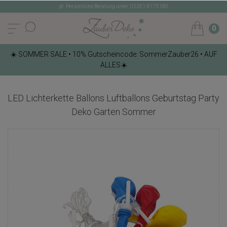
Persönliche Beratung unter: 02261-8175180
0
☀️ SOMMER SALE • 10% Gutscheincode: SommerZauber26 • AUF
ALLES☀️
LED Lichterkette Ballons Luftballons Geburtstag Party
Deko Garten Sommer