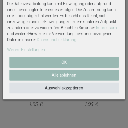
Die Datenverarbeitung kann mit Einwilligung oder aufgrund
eines berechtigten Interesses erfolgen. Die Zustimmung kann
erteilt oder abgelehnt werden. Es besteht das Recht, nicht
Weitere interessante Artikel
einzuwilligen und die Einwilligung zu einem späteren Zeitpunkt
zu ändern oder zu widerrufen. Beachten Sie unser
Impressum
und weitere Hinweise zur Verwendung personenbezogener
Daten in unserer
Daten­schutz­erklärung
.
Weitere Einstellungen
OK
Alle ablehnen
Luftballon Ballon Weiß Latex
Luftballon Ballon Grün Latex
Auswahl akzeptieren
Party Partydeko Geburtstag
Party Partydeko Geburtstag
Dekoration 8 Stück
Dekoration 8 Stück
1,95 €
1,95 €