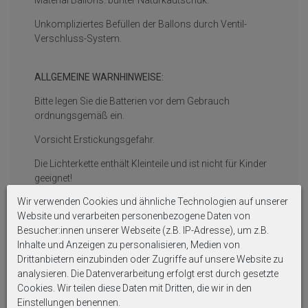
Unkompliziertes Befüllen der Ballons durch Ventil-
Verschluss-System.
ALLGEMEINE WARNHINWEISE:
Bitte legen Sie die Batterien vor dem Gebrauch
ordnungsgemäß ein.
Vorsicht Erstickungsgefahr.
Die Lichterkette enthält Kleinteile und ist nicht für Kinder
geeignet!
Wir verwenden Cookies und ähnliche Technologien auf unserer
Nur für den Innenbereicht geeignet.
Website und verarbeiten personenbezogene Daten von
Besucher:innen unserer Webseite (z.B. IP-Adresse), um z.B.
Auf Produktbildern abgebildetes Zubehör sowie
Inhalte und Anzeigen zu personalisieren, Medien von
Dekoartikel gehören nicht zum Lieferumfang, sofern
Drittanbietern einzubinden oder Zugriffe auf unsere Website zu
diese nicht ausdrücklich eingeschlossen werden.
analysieren. Die Datenverarbeitung erfolgt erst durch gesetzte
Cookies. Wir teilen diese Daten mit Dritten, die wir in den
Einstellungen benennen.