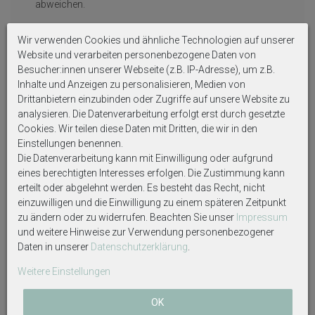
abweichen.
Wir verwenden Cookies und ähnliche Technologien auf unserer
Auf Produktbildern abgebildetes Zubehör sowie
Website und verarbeiten personenbezogene Daten von
Dekoartikel gehören nicht zum Lieferumfang, sofern
Besucher:innen unserer Webseite (z.B. IP-Adresse), um z.B.
diese nicht ausdrücklich eingeschlossen werden.
Inhalte und Anzeigen zu personalisieren, Medien von
Drittanbietern einzubinden oder Zugriffe auf unsere Website zu
analysieren. Die Datenverarbeitung erfolgt erst durch gesetzte
Cookies. Wir teilen diese Daten mit Dritten, die wir in den
Einstellungen benennen.
Die Datenverarbeitung kann mit Einwilligung oder aufgrund
Weitere interessante Artikel
eines berechtigten Interesses erfolgen. Die Zustimmung kann
erteilt oder abgelehnt werden. Es besteht das Recht, nicht
einzuwilligen und die Einwilligung zu einem späteren Zeitpunkt
zu ändern oder zu widerrufen. Beachten Sie unser
Impressum
und weitere Hinweise zur Verwendung personenbezogener
Daten in unserer
Daten­schutz­erklärung
.
Weitere Einstellungen
OK