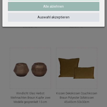
Alle ablehnen
Kissen Sofakissen Creme
Skulptur Abstrakt Braun Holz
Kürbis Dekokissen Zierkissen
Dekofigur Stabkerzenhalter
Polyester Deko Herbst Ø
Tischdeko Deko
Auswahl akzeptieren
ca.40cm
16,20 €
21,59 €
Windlicht Glas Herbst
Kissen Dekokissen Couchkissen
Weihnachten Braun Kupfer zwei
Braun Polyester Sofakissen
Modelle gesprenkelt 13 cm
45x45cm 50x30cm