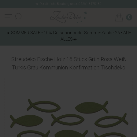
Persönliche Beratung unter: 02261-8175180
0
☀️ SOMMER SALE • 10% Gutscheincode: SommerZauber26 • AUF
ALLES☀️
Streudeko Fische Holz 16 Stück Grün Rosa Weiß
Türkis Grau Kommunion Konfirmation Tischdeko