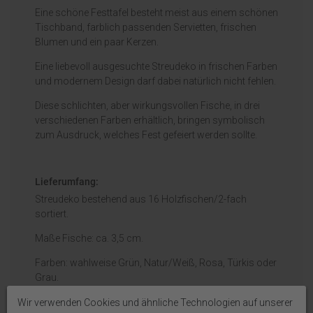
Eine schöne Festtafel besteht meist aus einem schönen
Tischband, farblich passenden Servietten, frischen
Blumen und ein paar Kerzen.
Eine liebevoll ausgesuchte Streudeko in frischen Farben
und modernem Design darf dabei natürlich nicht fehlen.
Diese schlichten, aber wirkungsvollen Fische, in drei
verschiedenen Farben erhältlich, bringen symbolisch
zum Ausdruck, welches Fest gefeiert werden sollte.
Lieferumfang:
Streudeko bestehend aus 16 Holzfischen/2-fach
sortiert.
Maße Fische: ca. 3,5 cm.
Farben: wahlweise Grün, Natur/Weiß, Rosa, Türkis oder
Grau.
Wir verwenden Cookies und ähnliche Technologien auf unserer