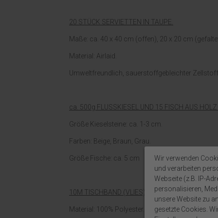
20 STÜCK SERVIETTEN IN TAUPE.
Maße: ca. 40 x 40 cm (offen), 20 x 20 cm (gefaltet
Material: Airlaid.
Umweltfreundlich, sauerstoffgebleichter Zellstoff
ca. 500g FLUSSKIESEL UND 15 FISCH AUS HOL
Größe Kieselsteine: ca. 1-3 cm.
Farben: Beige, Braun, Grau.
Wir verwenden Cooki
Größe Fische: ca. 5 cm
und verarbeiten per
Webseite (z.B. IP-Adr
personalisieren, Medi
10M TISCHBAND (VLIES) IN GRAU.
unsere Website zu ana
gesetzte Cookies. Wir 
Material: 100% Polyester.