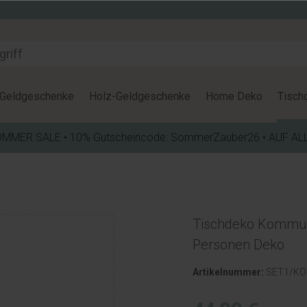
Geldgeschenke
Holz-Geldgeschenke
Home Deko
Tisch
OMMER SALE • 10% Gutscheincode: SommerZauber26 • AUF AL
Tischdeko Kommun
Personen Deko
Artikelnummer:
SET1/K