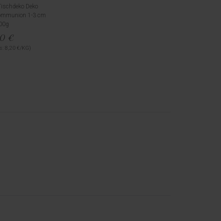
Tischdeko Deko
Kommunion 1-3 cm
00g
10 €
s: 8,20 €/KG)