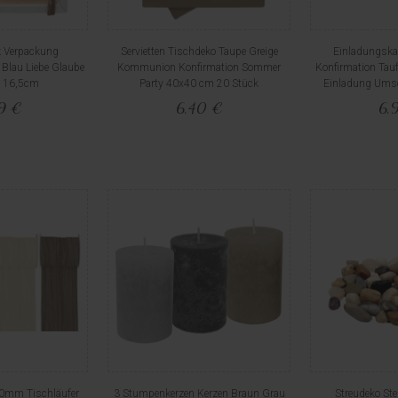
 Verpackung
Servietten Tischdeko Taupe Greige
Einladungsk
lau Liebe Glaube
Kommunion Konfirmation Sommer
Konfirmation Tauf
 16,5cm
Party 40x40 cm 20 Stück
Einladung Ums
99 €
6,40 €
6,
00mm Tischläufer
3 Stumpenkerzen Kerzen Braun Grau
Streudeko Ste