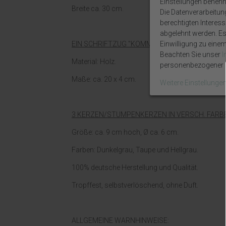
Einstellungen benenn
Breite ca. 30 cm.
Die Datenverarbeitun
berechtigten Interes
abgelehnt werden. Es 
Einwilligung zu eine
EIN SCHRIFTZUG "KOMMUNION".
Beachten Sie unser
Material: Holz.
personenbezogener D
Maße: ca. 20 x 4 cm.
Weitere Einstellunge
3 KERZEN/STUMPENKERZEN IN VERSCH. FARB
Größe: ca. 9 cm hoch, Ø ca. 6 cm.
Farben: Dunkelgrau, Taupe und Hellgrau.
100% deutsche Herstellung und Qualität.
Tropffest, selbstverlöschend, ohne Duft.
ALLGEMEINE WARNHINWEISE: