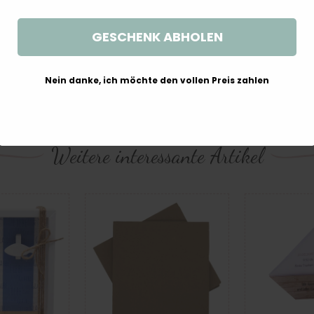
GESCHENK ABHOLEN
nd von 10 cm einhalten.
n brennen lassen.
Nein danke, ich möchte den vollen Preis zahlen
t entflammbaren Gegenständen brennen lassen.
Weitere interessante Artikel