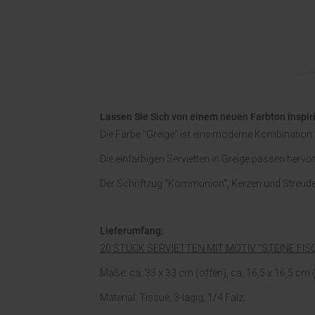
Lassen Sie Sich von einem neuen Farbton inspi
Die Farbe "Greige" ist eine moderne Kombination
Die einfarbigen Servietten in Greige passen herv
Der Schriftzug "Kommunion", Kerzen und Streudek
Lieferumfang:
20 STÜCK SERVIETTEN MIT MOTIV "STEINE FISC
Maße: ca. 33 x 33 cm (offen), ca. 16,5 x 16,5 cm (
Material: Tissue, 3-lagig, 1/4 Falz.