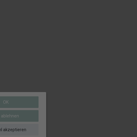
OK
e ablehnen
l akzeptieren