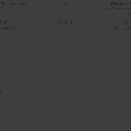
 Beige Tischdeko
Mix
Flusskiesel 
Konfirmation 
5
99 €
12,55 €
4,
: 1,00 €/M)
(Grundprei
d