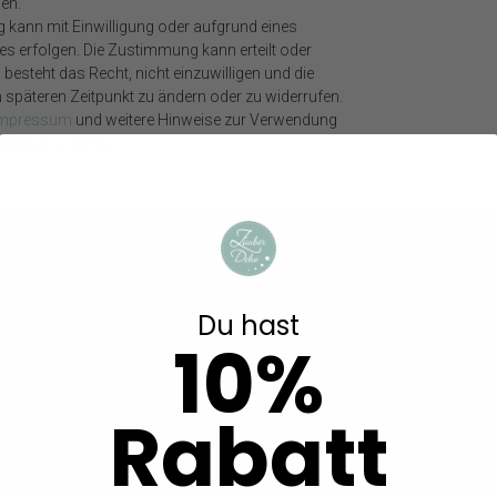
en.
g kann mit Einwilligung oder aufgrund eines
ses erfolgen. Die Zustimmung kann erteilt oder
besteht das Recht, nicht einzuwilligen und die
m späteren Zeitpunkt zu ändern oder zu widerrufen.
Impressum
und weitere Hinweise zur Verwendung
aten in unserer
Daten­schutz­erklärung
.
n
EN.
Du hast
10%
Rabatt