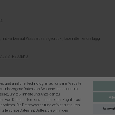
).
, mit Farben auf Wasserbasis gedruckt, lösemittelfrei, dreilagig.
Z ALS STREUDEKO.
es und ähnliche Technologien auf unserer Website
sonenbezogene Daten von Besucher:innen unserer
esse), um z.B. Inhalte und Anzeigen zu
All
en von Drittanbietern einzubinden oder Zugriffe auf
lysieren. Die Datenverarbeitung erfolgt erst durch
Auswah
teilen diese Daten mit Dritten, die wir in den