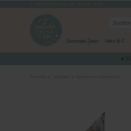
Persönliche Beratung unter: 02261-8175180
Saisonale Deko
Deko A-Z
☀️ S
Startseite
Tischdeko
Kommunion & Konfirmation