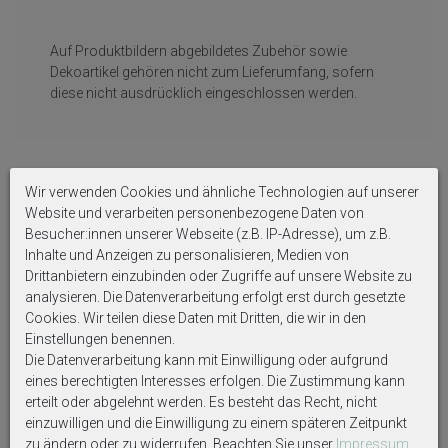
Auf Produktbildern abgebildetes Zubehör sowie
Dekoartikel gehören nicht zum Lieferumfang, sofern
diese nicht ausdrücklich eingeschlossen werden.
Wir verwenden Cookies und ähnliche Technologien auf unserer
Weitere interessante Artikel
Website und verarbeiten personenbezogene Daten von
Besucher:innen unserer Webseite (z.B. IP-Adresse), um z.B.
Inhalte und Anzeigen zu personalisieren, Medien von
Drittanbietern einzubinden oder Zugriffe auf unsere Website zu
analysieren. Die Datenverarbeitung erfolgt erst durch gesetzte
Cookies. Wir teilen diese Daten mit Dritten, die wir in den
Einstellungen benennen.
Die Datenverarbeitung kann mit Einwilligung oder aufgrund
eines berechtigten Interesses erfolgen. Die Zustimmung kann
erteilt oder abgelehnt werden. Es besteht das Recht, nicht
einzuwilligen und die Einwilligung zu einem späteren Zeitpunkt
zu ändern oder zu widerrufen. Beachten Sie unser
Impressum