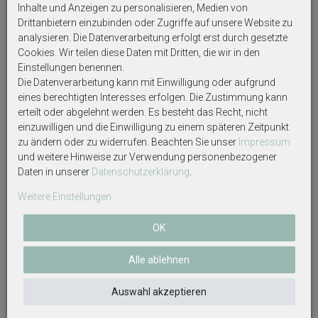
Inhalte und Anzeigen zu personalisieren, Medien von
Personalisierte Artikel sind vom Umtausch
Drittanbietern einzubinden oder Zugriffe auf unsere Website zu
ausgeschlossen!
analysieren. Die Datenverarbeitung erfolgt erst durch gesetzte
Cookies. Wir teilen diese Daten mit Dritten, die wir in den
Einstellungen benennen.
Auf Produktbildern abgebildetes Zubehör sowie
Die Datenverarbeitung kann mit Einwilligung oder aufgrund
Dekoartikel gehören nicht zum Lieferumfang, sofern
eines berechtigten Interesses erfolgen. Die Zustimmung kann
diese nicht ausdrücklich eingeschlossen werden.
erteilt oder abgelehnt werden. Es besteht das Recht, nicht
einzuwilligen und die Einwilligung zu einem späteren Zeitpunkt
zu ändern oder zu widerrufen. Beachten Sie unser
Impressum
und weitere Hinweise zur Verwendung personenbezogener
Daten in unserer
Daten­schutz­erklärung
.
Weitere interessante Artikel
Weitere Einstellungen
OK
Alle ablehnen
Auswahl akzeptieren