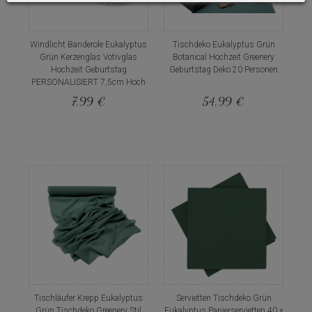
Windlicht Banderole Eukalyptus
Tischdeko Eukalyptus Grün
Grün Kerzenglas Votivglas
Botanical Hochzeit Greenery
Hochzeit Geburtstag
Geburtstag Deko 20 Personen
PERSONALISIERT 7,5cm Hoch
7,99 €
54,99 €
Tischläufer Krepp Eukalyptus
Servietten Tischdeko Grün
Grün Tischdeko Greenery Stil
Eukalyptus Papierservietten 40 x