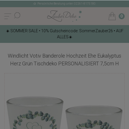
Persönliche Beratung unter: 02261-8175180
0
☀️ SOMMER SALE • 10% Gutscheincode: SommerZauber26 • AUF
ALLES☀️
Windlicht Votiv Banderole Hochzeit Ehe Eukalyptus
Herz Grün Tischdeko PERSONALISIERT 7,5cm H