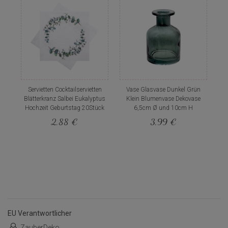
Servietten Cocktailservietten
Vase Glasvase Dunkel Grün
Blätterkranz Salbei Eukalyptus
Klein Blumenvase Dekovase
Hochzeit Geburtstag 20Stück
6,5cm Ø und 10cm H
2,88 €
3,99 €
EU Verantwortlicher
ZauberDeko