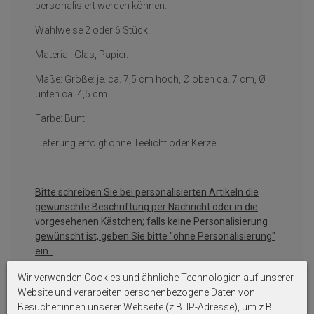
personalisiert werden können.
Wahlweise 2 oder 6 Stück.
Material: Glas, Papier.
Maße: Größe: je. ca. 7,5 cm hoch, Ø oben ca. 7 cm, Ø
unten ca. 4,5 cm.
Farbe: Bunt.
Lieferung erfolgt ohne Teelicht oder Kerze.
Bitte schreiben Sie bei personalisierten Artikeln die
gewünschte Beschriftung per Nachricht oder in die
vorgesehenen Kästchen; falls keine Personalisierung
gewünscht ist, geben Sie bitte "ohne Personalisierung"
ein.
Manchmal kann ein Artikel ohne Personalisierung nicht
Wir verwenden Cookies und ähnliche Technologien auf unserer
versendet werden, dann müssen wir leider nach 12
Website und verarbeiten personenbezogene Daten von
Stunden ohne Angabe stornieren.
Besucher:innen unserer Webseite (z.B. IP-Adresse), um z.B.